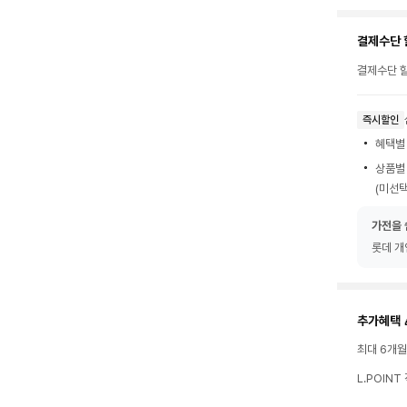
결제수단 
결제수단 할
즉시할인
혜택별
상품별
(미선택
가전을 
롯데 개
추가혜택 
최대 6개
L.POIN