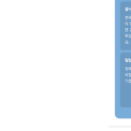
음식
분쇄
이 
면 
투
요.
일일
정
리할
기준