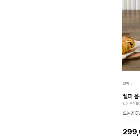
쉘퍼
쉘퍼 음
쉘퍼 음식물
모델명 DW
299