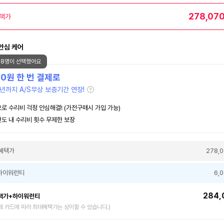
278,07
택가
안심 케어
78명이 선택했어요
00
원 한 번 결제로
년까지 A/S무상 보증기간 연장!
로 수리비 걱정 안심해결! (가전구매시 가입 가능)
도 내 수리비 횟수 무제한 보장
혜택가
278,
하이워런티
6,
284,
택가+하이워런티
제 카드에 따라 최대혜택가는 상이할 수 있습니다.)