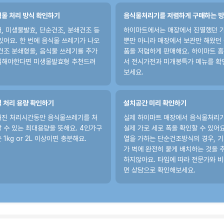
물 처리 방식 확인하기
음식물처리기를 저렴하게 구매하는 
, 미생물발효, 단순건조, 분쇄건조 등
하이마트에서는 매장에서 진열했던 
있어요. 한 번에 음식물 쓰레기가 나오
뿐만 아니라 매장에서 보관만 해왔던
건조 분쇄형을, 음식물 쓰레기를 추가
품을 저렴하게 판매해요. 하이마트 
입해야한다면 미생물발효형 추천드려
서 전시가전과 미개봉특가 메뉴를 확
보세요.
 처리 용량 확인하기
설치공간 미리 확인하기
해진 처리시간동안 음식물쓰레기를 처
실제 하이마트 매장에서 음식물처리
 수 있는 최대용량을 뜻해요. 4인가구
실제 가로 세로 폭을 확인할 수 있어요
 1kg or 2L 이상이면 충분해요.
열을 가하는 단순건조방식의 경우, 
가 벽에 완전히 붙게 배치하는 것을 
하지않아요. 타입에 따라 전문가와 
면 상담으로 확인해보세요.