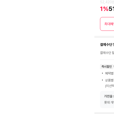
52,420
1%
5
최대혜
결제수단 
결제수단 할
즉시할인
혜택별
상품별
(미선택
가전을 
롯데 개