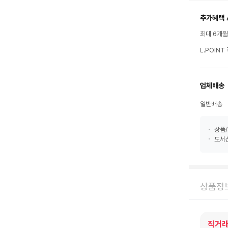
추가혜택 
최대 6개
L.POIN
업체배송
일반배송
상품/
도서산
상품정
직거래