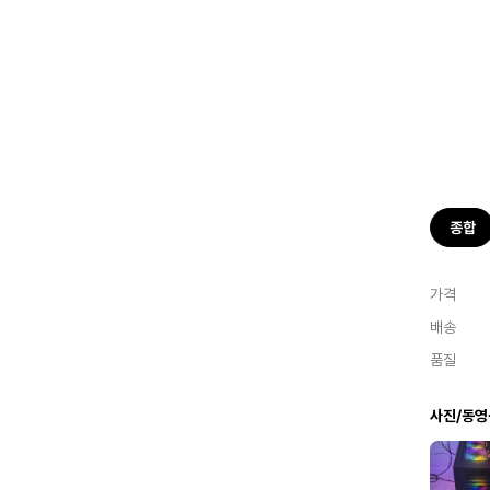
종합
가격
배송
품질
사진/동영