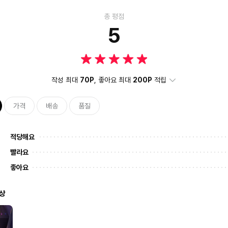
총 평점
5
작성 최대
70P
, 좋아요 최대
200P
적립
가격
배송
품질
적당해요
빨라요
좋아요
상