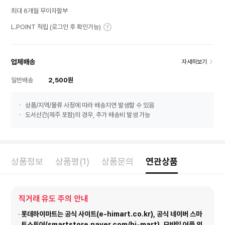
최대 6개월 무이자할부
L.POINT 적립 (로그인 후 확인가능)
업체배송
자세히보기
일반배송
2,500원
상품/지역/물류 사정에 따라 배송지연 발생할 수 있음
도서산간(제주 포함)의 경우, 추가 배송비 발생 가능
상품정보
상품평(1)
상품문의
연관상품
직거래 유도 주의 안내
롯데하이마트는 공식 사이트(e-himart.co.kr), 공식 네이버 스마
트스토어(smartstore.naver.com/hi-mart), 모바일 어플 외