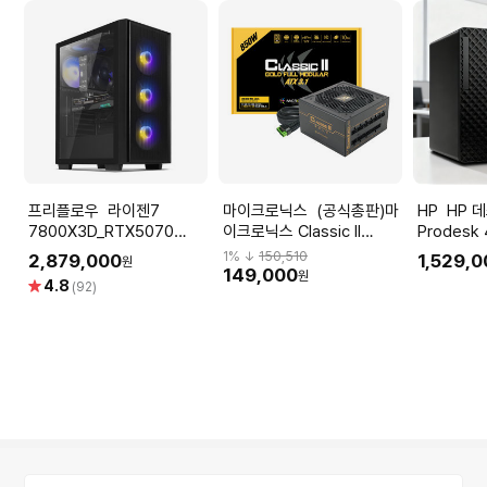
프리플로우 라이젠7
마이크로닉스 (공식총판)마
HP HP 데스크탑 PC
7800X3D_RTX5070
이크로닉스 Classic II
Prodesk 
12GB 컴퓨터본체 (ULTRA
850W 80PLUS GOLD 풀
울트라7 2
1
% ↓
150,510
2,879,000
1,529,
원
GAMING X7 A57L) AMD
모듈러 ATX3.1 (블랙) 파워
149,000
원
별
4.8
(92)
게이밍컴퓨터 조립PC
서플라이
점