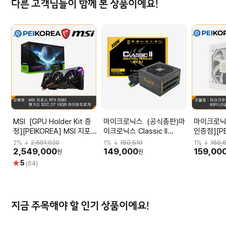
다른 고객님들이 함께 본 상품이에요!
MSI [GPU Holder Kit 증
마이크로닉스 (공식총판)마
마이크로닉스 [온라
정][PEIKOREA] MSI 지포
이크로닉스 Classic II
인증점][P
스 RTX 5080 뱅가드 SOC
850W 80PLUS GOLD 풀
로닉스 Clas
2
% ↓
2,601,020
1
% ↓
150,510
1
% ↓
160,
D7 16GB 하이퍼프로져
모듈러 ATX3.1 (블랙) 파워
80PLUS
2,549,000
149,000
159,00
원
원
서플라이
ATX3.1 
별
5
(64)
점
지금 주목해야 할 인기 상품이에요!