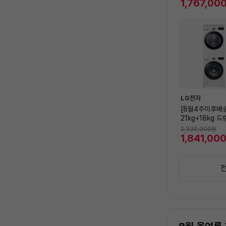
8.7㎡) 실외기포
1,767,00
국기본설치 포함
LG전자
[8월4주이후배
21kg+18kg 
기/건조기 F21
2,330,000
원
8SN (F21WD
1,841,00
H18WTSN)