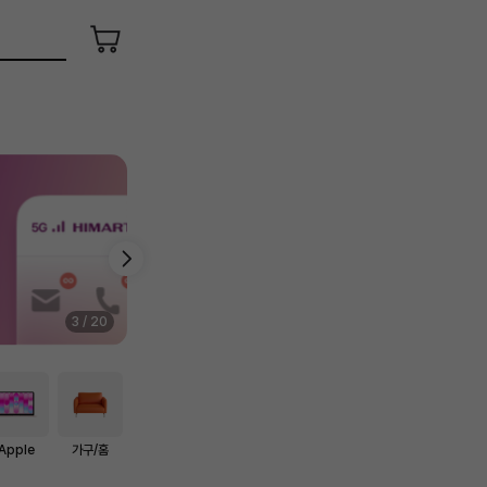
장
바
구
니
4
/
20
Apple
가구/홈