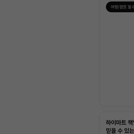
여행/캠핑 필
상
품
목
록
하이마트 책
믿을 수 있