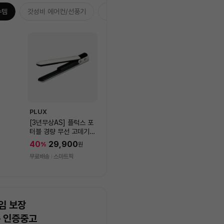
수템
갓성비 에어컨/선풍기
습기잡는 3대장
홈캉스 추천템
PLUX
[3년무상AS] 플럭스 포
터블 경량 무선 고데기
PLX-HIF40WLIV
40
29,900
%
원
무료배송
스마트픽
임 보장
는 인증중고