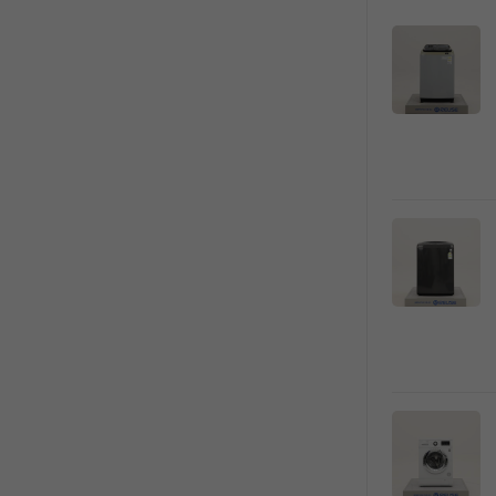
상
품
목
록