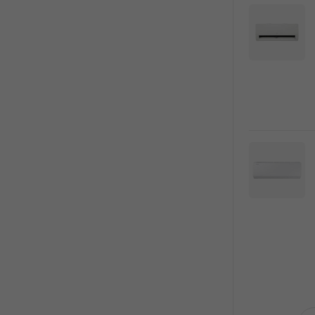
오래된 세탁기
분해청소로 새 것처럼!
에어컨/세탁기 청소 최대 18%