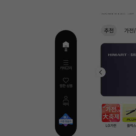
추천
가전
추
홈
천
카테고리
찜한 상품
마이
AI
검
색
LG가전
플럭