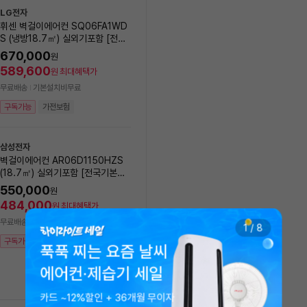
LG전자
휘센 벽걸이에어컨 SQ06FA1WD
LG전자
S (냉방18.7㎡) 실외기포함 [전국
[에너지효율1등급] LG 25년
기본설치비 포함]
센 제습기 20L DQ205P
670,000
원
10
%
599,000
589,600
원
원
최대혜택가
527,120
원
최대혜택가
무료배송
기본설치비무료
무료배송
구독가능
가전보험
8/11(화) 설치 가능
구독가능
가전보험
삼성전자
벽걸이에어컨 AR06D1150HZS
(18.7㎡) 실외기포함 [전국기본설
LG전자
NEW
치비 포함]
오브제 컬렉션 칸 2in1 에어컨
550,000
원
8GK1HL2 (일반배관) [냉방 
484,000
원
최대혜택가
㎥+18.7㎥] 실외기포함 [
1,990,000
원
무료배송
기본설치비무료
비동일]
1
/
8
1,751,200
원
최대혜택가
구독가능
가전보험
푹푹 찌는 요즘 날씨
무료배송
기본설치비무료
에어컨·제습기 세일
구독가능
카드 ~12%할인 + 36개월 무이자
에