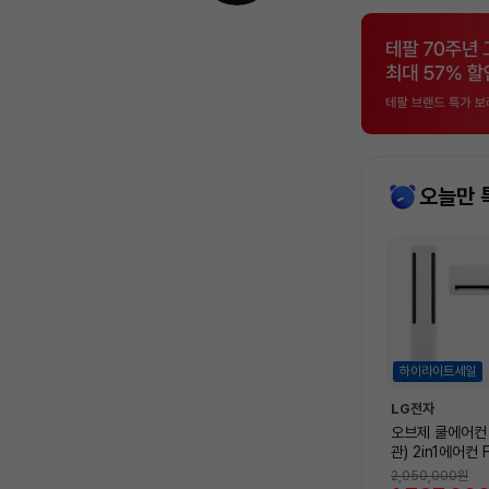
오늘만 
상
품
목
록
하이라이트세일
LG전자
오브제 쿨에어컨
관) 2in1에어컨 
C1EV2 (냉방5
2,050,000
원