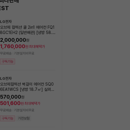
 최다판매
EST
상
LG전자
삼성전자
품
오브제 컬렉션 쿨 2in1 에어컨 FQ1
Q9000 (일반배관) 스탠드
목
8GC1EH2 (일반배관) [냉방 58.5
AF60F17D11BS (냉방 56
록
㎥+ 18.7㎥] 실외기포함 [전국설
실외기포함 [전국기본설치비 
2,000,000
1,401,000
원
원
치비동일]
1,760,000
1,232,880
원
최대혜택가
원
최대혜택가
무료배송
기본설치비무료
무료배송
기본설치비무료
구독가능
구독가능
가전보험
LG전자
LG전자
오브제컬렉션 벽걸이 에어컨 SQ0
[에너지효율1등급] LG전자 
6EA1WCS [냉방 18.7㎥] 실외기
브제컬렉션 제습기 18L DQ
포함 [전국설치비동일]
EGA
570,000
20
%
569,000
원
원
501,600
500,720
원
최대혜택가
원
최대혜택가
무료배송
기본설치비무료
무료배송
8/11(화) 설치 가능
구독가능
가전보험
구독가능
가전보험