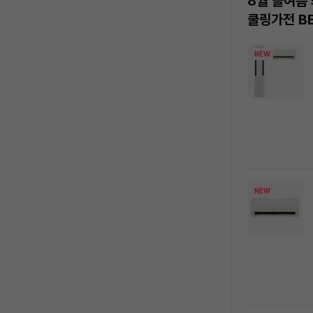
8월 올여름
쿨링가전 B
상
NEW
품
목
록
NEW