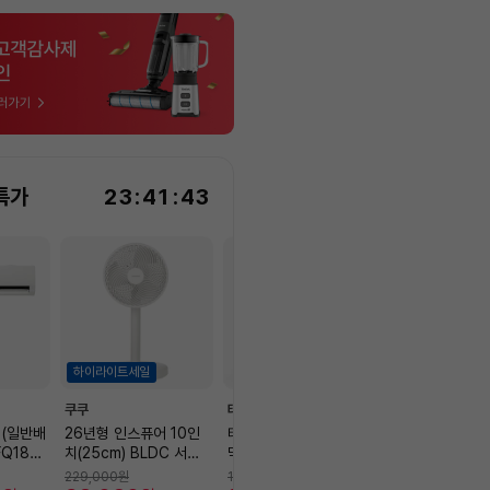
특가
23
:
41
:
41
하이라이트세일
쿠쿠
테팔
안심케어
 (일반배
26년형 인스퓨어 10인
테팔 슬림핏 초고속 유리
시스템(1,2WAY,
FQ18F
치(25cm) BLDC 서큘
믹서기 저소음 이유식 블
어컨 청소 / 분해
8.5㎡+1
레이터 CF-H1040NW
렌더 블렌드 업 BL-19G
고장 수리 보장
129,000
229,000
원
185,000
원
원