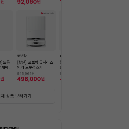
함 [전
0
[상하좌우자동회전/5가
92,060
4KO
123,100
원
원
원
]
지바람모드/12시간타이
머]
로보락
PLUX
PLUX
송]트롬
[핫딜] 로보락 Q시리즈
플럭스 유무선 게이밍 헤
[5년무상AS]플
드럼세탁
인기 로봇청소기
드셋 PLX-HST01GMB
5L 1등급 베이
WDSPR
K
PLX-RF245BG
545,965
원
54,900
원
329,000
원
SPR+R
0
498,000
48,900
L,베이지]
273,070
원
원
원
전체 상품 보러가기