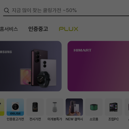
/홈서비스
스
인증중고가전
전시가전
미개봉특가
NEW 갤럭시
소모품
조립PC