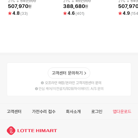
21
% ↓
643,000
21
% ↓
492,000
21
% ↓
643
퍼싱글사이즈)
507,970
388,680
507,97
원
원
별
별
별
4.8
4.6
4.9
(33)
(401)
(154
점
점
점
고객센터 문의하기
오프라인 매장/온라인 고객지원센터 문의
안심 케어/이전설치/B2B/하이메이드 A/S 문의
고객센터
가전수리 접수
회사소개
로그인
앱다운로드