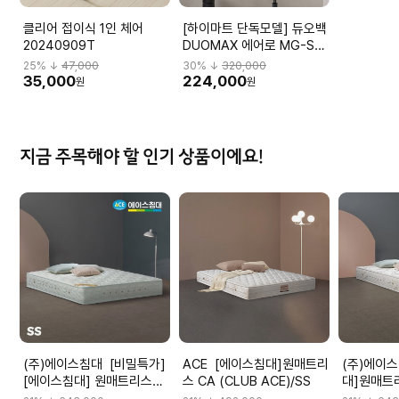
클리어 접이식 1인 체어
[하이마트 단독모델] 듀오백
20240909T
DUOMAX 에어로 MG-S-
L2 DBBMGHL3NMBN-
25
% ↓
47,000
30
% ↓
320,000
M59BK
35,000
224,000
원
원
지금 주목해야 할 인기 상품이에요!
(주)에이스침대 [비밀특가]
ACE [에이스침대]원매트리
(주)에이스침대 
[에이스침대] 원매트리스
스 CA (CLUB ACE)/SS
대]원매트리
CA2(CLUB ACE2)/SS(슈
ACE2)/S