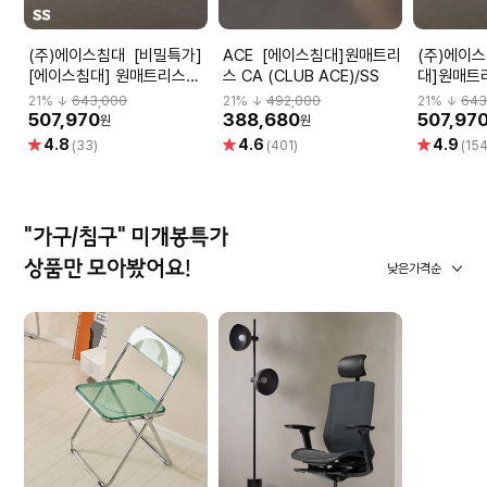
(주)에이스침대 [비밀특가]
ACE [에이스침대]원매트리
(주)에이스침대 
[에이스침대] 원매트리스
스 CA (CLUB ACE)/SS
대]원매트리
CA2(CLUB ACE2)/SS(슈
ACE2)/S
21
% ↓
643,000
21
% ↓
492,000
21
% ↓
643
퍼싱글사이즈)
507,970
388,680
507,97
원
원
별
별
별
4.8
4.6
4.9
(33)
(401)
(154
점
점
점
"가구/침구" 미개봉특가
상품만 모아봤어요!
낮은가격순