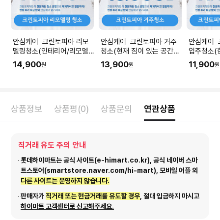
안심케어 크린토피아 리모
안심케어 크린토피아 거주
안심케어 
델링청소(인테리어/리모델
청소(현재 짐이 있는 공간청
입주청소(
링 공사 직후) I 공간 평수에
소) I 공간 평수에 맞춰 수량
청소) I 
14,900
13,900
11,900
원
원
원
맞춰 수량을 입력해주세요.
을 입력해주세요.
량을 입력
상품정보
상품평(0)
상품문의
연관상품
직거래 유도 주의 안내
롯데하이마트는 공식 사이트(e-himart.co.kr), 공식 네이버 스마
트스토어(smartstore.naver.com/hi-mart), 모바일 어플 외
다른 사이트는 운영하지 않습니다.
판매자가
직거래 또는 현금거래를 유도할 경우
, 절대 입금하지 마시고
하이마트 고객센터로 신고해주세요.