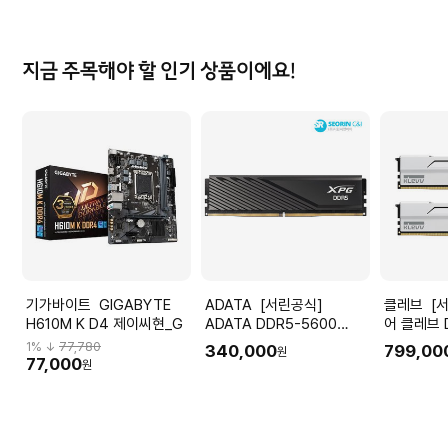
점
점
점
지금 주목해야 할 인기 상품이에요!
기가바이트 GIGABYTE
ADATA [서린공식]
클레브 [서린공식] 에센코
H610M K D4 제이씨현_G
ADATA DDR5-5600
어 클레브 
CL46 LANCER BLADE 블
CL30 B
1
% ↓
77,780
340,000
799,00
원
랙 서린 (16GB)
지 서린 32
77,000
원