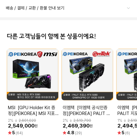
배송 / 결제 / 교환 / 환불 안내 보기
다른 고객님들이 함께 본 상품이에요!
MSI [GPU Holder Kit 증
이엠텍 [이엠텍 공식인증
이엠텍 [PEIKOREA]
정][PEIKOREA] MSI 지포
점][PEIKOREA] PALIT 지
PALIT 지
스 RTX 5080 뱅가드 SOC
포스 RTX 5080
GAMINGP
2
% ↓
2,601,020
2
% ↓
2,519,790
1
% ↓
2,51
D7 16GB 하이퍼프로져
GAMINGPRO D7 16GB 이
엠텍
2,549,000
2,469,390
2,494,
원
원
엠텍
별
별
별
5
4.8
5
(64)
(29)
(6)