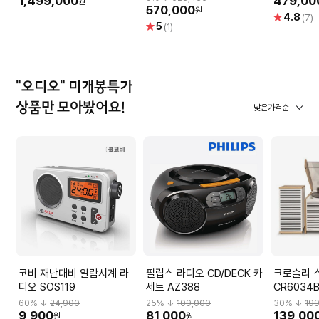
1,499,000
479,00
원
오 무선 
570,000
원
별
4.8
(7)
별
5
점
(1)
점
"오디오" 미개봉특가
상품만 모아봤어요!
낮은가격순
코비 재난대비 알람시계 라
필립스 라디오 CD/DECK 카
크로슬리 
디오 SOS119
세트 AZ388
CR6034
60
% ↓
24,900
25
% ↓
109,000
30
% ↓
19
9,900
81,000
139,00
원
원