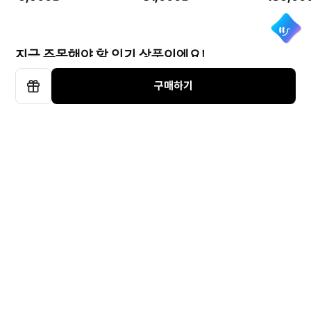
지금 주목해야 할 인기 상품이에요!
구매하기
선
물
하
필립스 필립스 센추리 올인원 LP 턴테이블 THE TINA TAV900
0 블루투스 스피커
기
Technics [~36개월 장기
DENON [정품]데논 Hi-Fi
오디오테크니카 
할부]Technics 테크닉스
턴테이블[블랙][DP-400]
오테크니카 
SL-1200 MK7 턴테이블
자동 벨트
9
% ↓
623,435
1,499,000
479,00
원
오 무선 
570,000
원
별
4.8
(7)
별
5
점
(1)
점
699,000
원
총 합계금액