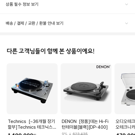
상품 필수 정보 보기
배송 / 결제 / 교환 / 환불 안내 보기
다른 고객님들이 함께 본 상품이에요!
Technics [~36개월 장기
DENON [정품]데논 Hi-Fi
오디오테크니카 
할부]Technics 테크닉스
턴테이블[블랙][DP-400]
오테크니카 
SL-1200 MK7 턴테이블
자동 벨트
9
% ↓
623,435