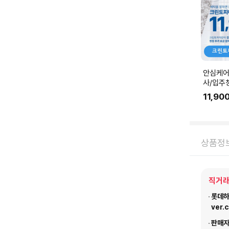
안심케어
사/입주
공간청소)
11,90
춰 수량
상품정
직거래
롯데하이
ver.
판매