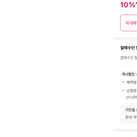
10%
최대혜
결제수단 
결제수단 할
즉시할인
혜택별
상품별
(미선택
가전을 
롯데 개