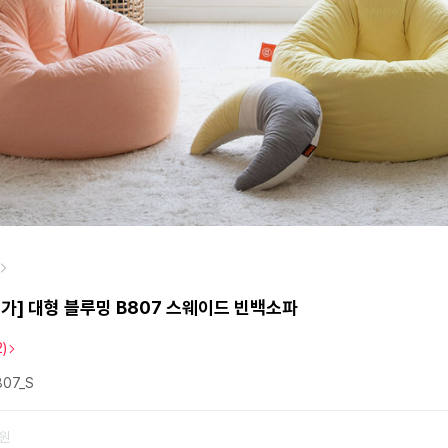
가] 대형 블루밍 B807 스웨이드 빈백소파
2)
07_S
0원