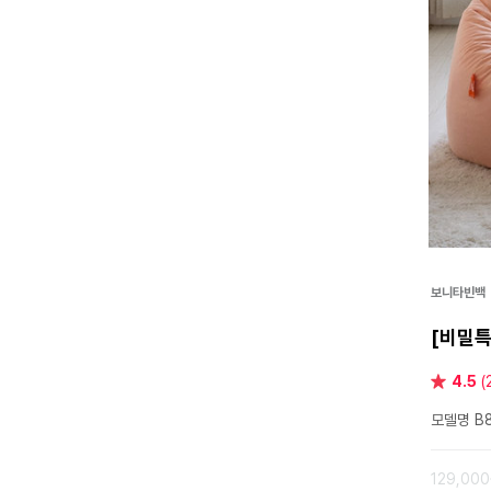
보니타빈백
[비밀특
별
4.5
(
점
모델명 B8
129,00