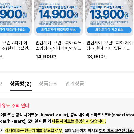
 크린토피아 이
안심케어 크린토피아 리모
안심케어 크린토피아 거주
청소(현재 공실인
델링청소(인테리어/리모델
청소(현재 짐이 있는 공간
 I 공간 평수에 맞
링 공사 직후) I 공간 평수
청소) I 공간 평수에 맞춰
0
14,900
13,900
원
원
원
을 입력해주세요.
에 맞춰 수량을 입력해주세
수량을 입력해주세요.
요.
보
상품평(2)
상품문의
연관상품
 유도 주의 안내
마트는 공식 사이트(e-himart.co.kr), 공식 네이버 스마트스토어(smartstor
com/hi-mart), 모바일 어플 외
다른 사이트는 운영하지 않습니다.
자가
직거래 또는 현금거래를 유도할 경우
, 절대 입금하지 마시고
하이마트 고객센터로