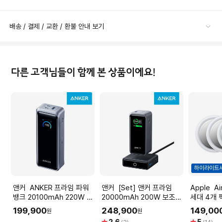
배송 / 결제 / 교환 / 환불 안내 보기
다른 고객님들이 함께 본 상품이에요!
하이라이트
앤커 ANKER 프라임 파워
앤커 [Set] 앤커 프라임
Apple AirTag 에어태그 1
뱅크 20100mAh 220W 보
20000mAh 200W 보조배
세대 4개 팩
조배터리 A110B
터리 A1336 + 충전 스테이
[MX542F
199,900
248,900
149,00
원
원
션 100W A1902
별
별