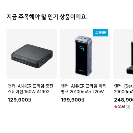
지금 주목해야 할 인기 상품이에요!
앤커 ANKER 프라임 충전
앤커 ANKER 프라임 파워
앤커 [Set] 앤커 프라임
스테이션 150W A1903
뱅크 20100mAh 220W 보
20000m
조배터리 A110B
터리 A13
129,900
199,900
248,90
원
원
션 100W 
별
2.6
(3)
점