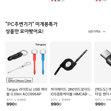
2.6
5
(3)
(14)
점
점
"PC주변기기" 미개봉특가
상품만 모아봤어요!
낮은가격순
Targus 라이트닝 USB 케이
하이메이드 2IN1안드로이드
[맥도도] 
블 0.09m ACC996AP
IOS겸용케이블 HIMCAB-
타입 젠더 
H001
85
% ↓
6,900
90
% ↓
9,900
86
% ↓
7,
990
990
990
원
원
원