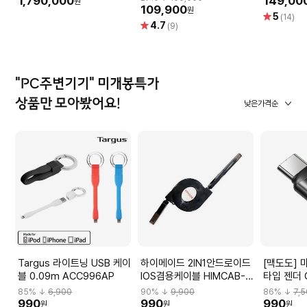
1,790,000
149,00
원
용
109,900
원
별
5
(14)
별
4.7
점
(9)
점
"PC주변기기" 미개봉특가
상품만 모아봤어요!
낮은가격순
Targus 라이트닝 USB 케이
하이메이드 2IN1안드로이드
[맥도도] 
블 0.09m ACC996AP
IOS겸용케이블 HIMCAB-
타입 젠더 
H001
85
% ↓
6,900
90
% ↓
9,900
86
% ↓
7,
990
990
990
원
원
원