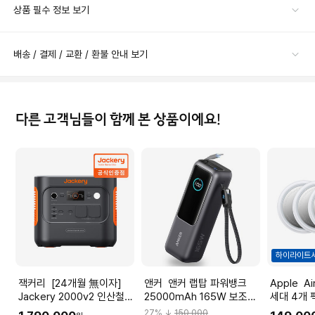
상품 필수 정보 보기
배송 / 결제 / 교환 / 환불 안내 보기
다른 고객님들이 함께 본 상품이에요!
하이라이트
잭커리 [24개월 無이자]
앤커 앤커 랩탑 파워뱅크
Apple AirTag 에어태그 1
Jackery 2000v2 인산철
25000mAh 165W 보조배
세대 4개 팩
올인원 파워뱅크 차박 캠핑
터리 블랙 A1695
[MX542F
27
% ↓
150,000