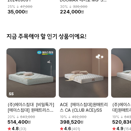
L2 DBBMGHL3NMBN-
25
% ↓
47,000
30
% ↓
320,000
M59BK
35,000
224,000
원
원
지금 주목해야 할 인기 상품이에요!
(주)에이스침대 [비밀특가]
ACE [에이스침대]원매트리
(주)에이스침대 
[에이스침대] 원매트리스
스 CA (CLUB ACE)/SS
대]원매트리
CA2(CLUB ACE2)/SS(슈
ACE2)/S
20
% ↓
643,000
19
% ↓
492,000
19
% ↓
643
퍼싱글사이즈)
514,400
398,520
520,83
원
원
별
별
별
4.8
4.6
4.9
(33)
(401)
(154