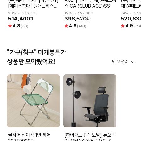
[에이스침대] 원매트리스
스 CA (CLUB ACE)/SS
대]원매트리
CA2(CLUB ACE2)/SS(슈
ACE2)/S
20
% ↓
643,000
19
% ↓
492,000
19
% ↓
643
퍼싱글사이즈)
514,400
398,520
520,83
원
원
별
별
별
4.8
4.6
4.9
(33)
(401)
(154
점
점
점
"가구/침구" 미개봉특가
상품만 모아봤어요!
낮은가격순
클리어 접이식 1인 체어
[하이마트 단독모델] 듀오백
20240909T
DUOMAX 에어로 MG-S-