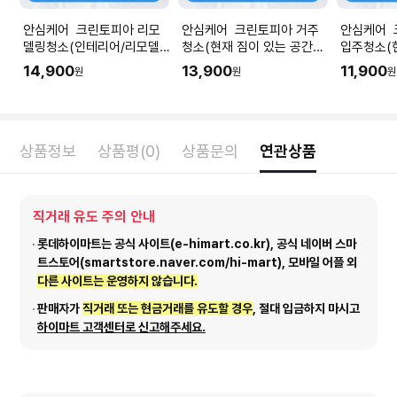
안심케어 크린토피아 리모
안심케어 크린토피아 거주
안심케어 
델링청소(인테리어/리모델
청소(현재 짐이 있는 공간청
입주청소(
링 공사 직후) I 공간 평수에
소) I 공간 평수에 맞춰 수량
청소) I 
14,900
13,900
11,900
원
원
원
맞춰 수량을 입력해주세요.
을 입력해주세요.
량을 입력
상품정보
상품평(0)
상품문의
연관상품
직거래 유도 주의 안내
롯데하이마트는 공식 사이트(e-himart.co.kr), 공식 네이버 스마
트스토어(smartstore.naver.com/hi-mart), 모바일 어플 외
다른 사이트는 운영하지 않습니다.
판매자가
직거래 또는 현금거래를 유도할 경우
, 절대 입금하지 마시고
하이마트 고객센터로 신고해주세요.