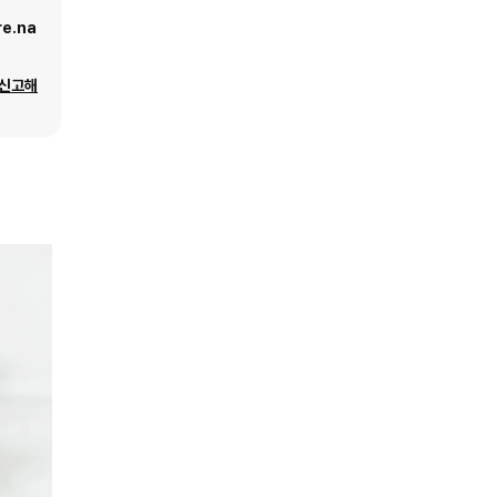
e.na
 신고해