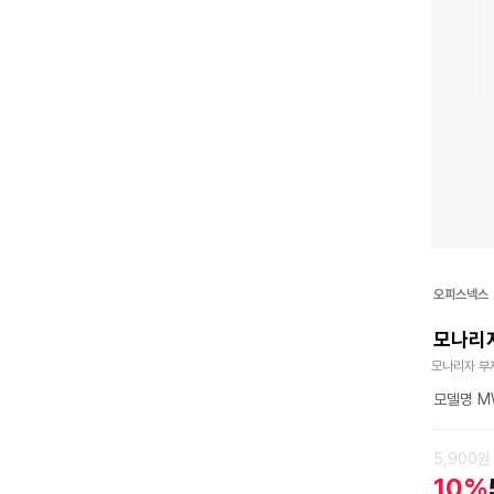
오피스넥스
모나리자
모나리자 부
모델명 MW
5,900원
10%