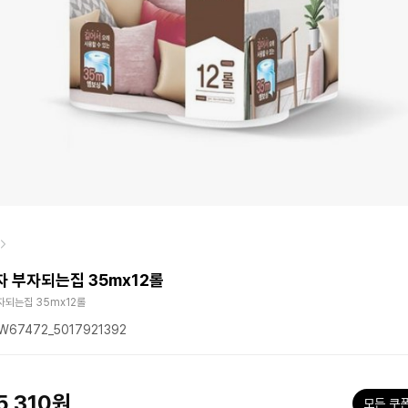
 부자되는집 35mx12롤
자되는집 35mx12롤
67472_5017921392
5,310원
모든 쿠