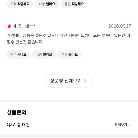
가격
적당해요
배송
빨라요
품질
적당해요
4
5
pli***
2026.05.17
가격대비 성능은 좋은것 같으나 약간 저렴한 느낌이 드는 부분이 있는건 어
쩔수 없는것 같습니다.
가격
싸네요
배송
빨라요
품질
좋아요
상품평 전체보기
상품문의
Q&A 총
0
건
전체보기