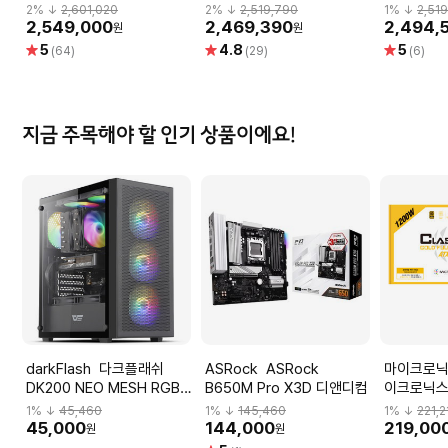
스 RTX 5080 뱅가드 SOC
포스 RTX 5080
GAMINGP
2
% ↓
2,601,020
2
% ↓
2,519,790
1
% ↓
2,51
D7 16GB 하이퍼프로져
GAMINGPRO D7 16GB 이
엠텍
2,549,000
2,469,390
2,494,
원
원
엠텍
별
별
별
5
4.8
5
(64)
(29)
(6)
점
점
점
지금 주목해야 할 인기 상품이에요!
darkFlash 다크플래쉬
ASRock ASRock
마이크로닉스 (공식
DK200 NEO MESH RGB
B650M Pro X3D 디앤디컴
이크로닉스 Cl
식스팬 (블랙)
1200W 
1
% ↓
45,460
1
% ↓
145,460
1
% ↓
221,2
듈러 ATX3
45,000
144,000
219,00
원
원
서플라이