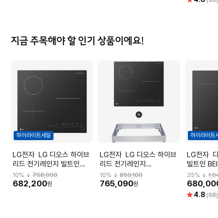
(98
점
지금 주목해야 할 인기 상품이에요!
하이라이트세일
하이라이트
LG전자 LG 디오스 하이브
LG전자 LG 디오스 하이브
LG전자 디오스 3구 인덕션
리드 전기레인지 빌트인
리드 전기레인지
빌트인 BEI
BEY3SRBLE
BEY3SRBLEC [프리스탠딩
10
% ↓
758,000
10
% ↓
850,100
35
% ↓
1,
8.5cm 케이스]
682,200
765,090
680,00
원
원
별
4.8
(98
점