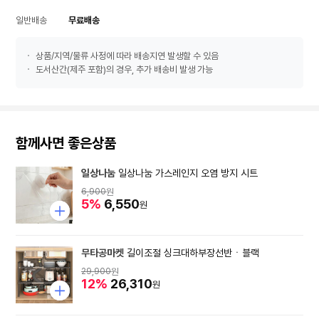
일반배송
무료배송
상품/지역/물류 사정에 따라 배송지연 발생할 수 있음
도서산간(제주 포함)의 경우, 추가 배송비 발생 가능
함께사면 좋은상품
일상나눔
일상나눔 가스레인지 오염 방지 시트
6,900
원
5%
6,550
원
무타공마켓
길이조절 싱크대하부장선반ㆍ블랙
29,900
원
12%
26,310
원