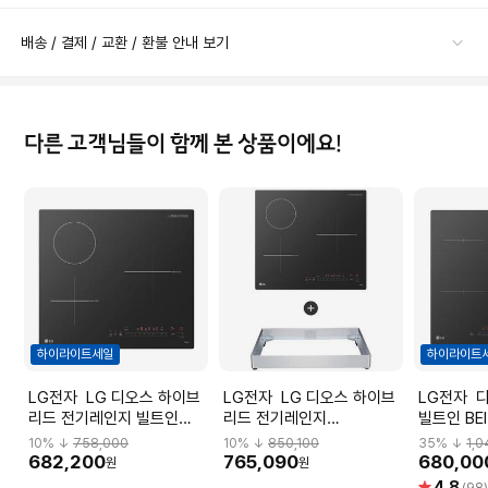
배송 / 결제 / 교환 / 환불 안내 보기
다른 고객님들이 함께 본 상품이에요!
하이라이트세일
하이라이트
LG전자 LG 디오스 하이브
LG전자 LG 디오스 하이브
LG전자 디오스 3구 인덕션
리드 전기레인지 빌트인
리드 전기레인지
빌트인 BEI
BEY3SRBLE
BEY3SRBLEC [프리스탠딩
10
% ↓
758,000
10
% ↓
850,100
35
% ↓
1,
8.5cm 케이스]
682,200
765,090
680,00
원
원
별
4.8