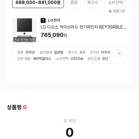
688,000~841,000원
종류
화구수
소비전력
온
정렬기준
LG전자
1
LG 디오스 하이브리드 전기레인지 BEY3SRBLEA
[프리스탠딩 15cm 케이스]
765,090
원
지금 보시는 상품
종류
인덕션
설치형태
일반형
화구수
3구
조작부
터치식
상판 재질
세라믹글라스
소비전력
3300w
온도조절
9단
e효율등급
3등급
색상
블랙 계열
상품평
0
총 평점
0