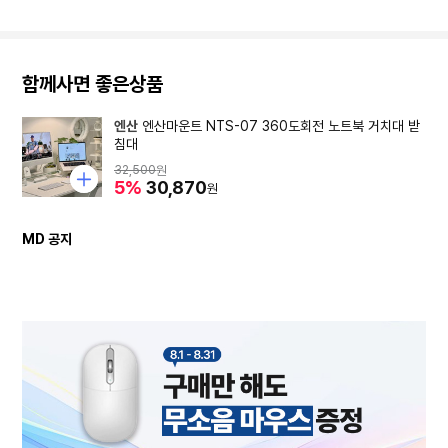
함께사면 좋은상품
엔산
엔산마운트 NTS-07 360도회전 노트북 거치대 받
침대
32,500
원
5%
30,870
원
MD 공지