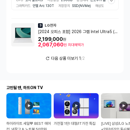
그래픽카드
인텔 Arc 130T
저장장치
SSD(NVMe)
해상도
2560x1600(WQXGA)
메모리종류
LPDDR5x
코어수
14
코어
외장그래픽장착여부
미장착
배터리 용량
77Wh
비율
와이드(16:10)
무게
1.199kg
색상
화이트 계열
추천용도
LG전자
3
인강/사무용
기본클럭
1.7GHz
CPU 코드명
애로우레이크
[2024 오피스 포함] 2026 그램 Intel Ultra5 (16
RAM 용량
16GB
최대클럭
4.9GHz
인치/256GB/40.6 cm (16.0) WQXGA/Win11/
2,199,000
원
스노우화이트) - [16Z90T-G.AA5NK]
2,067,060
원
최대혜택가
다음 상품 더보기
1
/2
고민될 땐, 하트ON TV
하이라이트 세일💙 BEST 에어
가전절 1탄! 대형/IT가전 특집
[LIVE] 삼성/LG 
컨, 냉장고 & 노트북 50만원대
+인터넷가입 동시혜