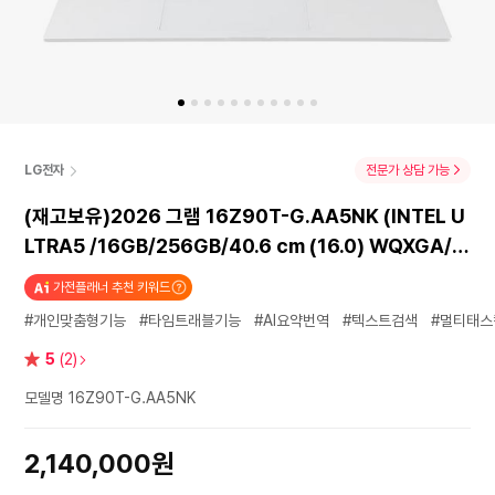
LG전자
전문가 상담 가능
(재고보유)2026 그램 16Z90T-G.AA5NK (INTEL U
LTRA5 /16GB/256GB/40.6 cm (16.0) WQXGA/
Win11/스노우화이트)
가전플래너 추천 키워드
#개인맞춤형기능
#타임트래블기능
#AI요약번역
#텍스트검색
#멀티태스
별
5
(2)
점
모델명 16Z90T-G.AA5NK
2,140,000원