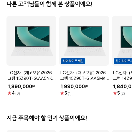
다른 고객님들이 함께 본 상품이에요!
하이라이트세일
하이라이트
LG전자 (재고보유)2026
LG전자 (재고보유) 2026
LG전자 (재고보유)2026
그램 15Z90T-G.AA5NK
그램 15Z90T-G.AA5MK
그램 14Z9
(Intel
(Intel Ultra5
(Intel
1,890,000
1,990,000
1,840,
원
원
Ultra5/16GB/256GB/39.6cm(15.6)
/16GB/512GB/39.6cm(15.6)/FHD
Ultra5/1
별
별
별
4
5
5
(6)
(1)
(2)
FHD IPS/Win11/에센스화이
IPS /Win11/에센스화이트)
WUXGA/
점
점
점
트)
트)
지금 주목해야 할 인기 상품이에요!