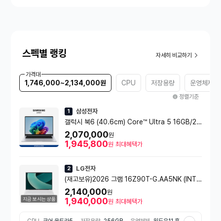
스펙별 랭킹
자세히 비교하기
가격대
1,746,000~2,134,000원
CPU
저장용량
운영체제
정렬기준
삼성전자
1
갤럭시 북6 (40.6cm) Core™ Ultra 5 16GB/25
6GB NVMe SSD, Copilot+ PC 실버 - NT760
2,070,000
원
VJG-KC51S
1,945,800
원
최대혜택가
LG전자
2
(재고보유)2026 그램 16Z90T-G.AA5NK (INTE
L ULTRA5 /16GB/256GB/40.6 cm (16.0) W
2,140,000
원
QXGA/Win11/스노우화이트)
지금 보시는 상품
1,940,000
원
최대혜택가
CPU
코어 울트라5
저장용량
256GB
운영체제
윈도우11 홈