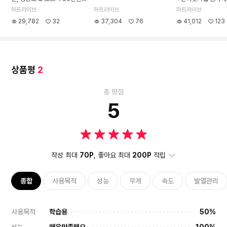
특가!
하트라이브
하트라이브
하트라이브
29,782
32
37,304
76
41,012
123
상품평
2
총 평점
5
작성 최대
70P
, 좋아요 최대
200P
적립
종합
사용목적
성능
무게
속도
발열관리
사용목적
학습용
50%
성능
매우만족해요
100%