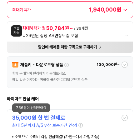
1,940,000원
최대혜택가
50,784원~
최대혜택가 월
/ 36개월
구독
가능
ㄴ29만원 상당 AS연장보증 포함
할인에 케어를 더한 구독으로 구매하기
제품키・다운로드형 상품
100,000원~
함께 구매하여 편리하게 이용해보세요.
메일 발송 이후에는
환불이 불가한
디지털 콘텐츠 상품
하이마트 안심 케어
756명이 선택했어요
35,000
원 한 번 결제로
최대 5년까지 A/S무상 보증기간 연장!
소액으로 수리비 걱정 안심해결! (가전구매시 가입 가능)