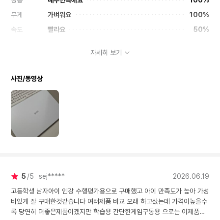
무게
가벼워요
100%
속도
빨라요
50%
발열관리
만족스러워요
100%
자세히 보기
그래픽
선명해요
100%
디자인
마음에들어요
100%
사진/동영상
5
5
sej*****
2026.06.19
고등학생 남자아이 인강 수행평가용으로 구매했고 아이 만족도가 높아 가성
비있게 잘 구매한것같습니다 여러제품 비교 오래 하고샀는데 가격이높을수
록 당연히 더좋은제품이겠지만 학습용 간단한게임구동용 으로는 이제품이