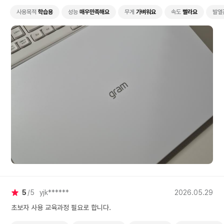
제일 좋은것같아 뿌듯하네요 성능 디자인 가격면에서 부담스럽지않고 대학
생까지 무난한게 쓸수있을것같습니다 용량이아쉬운데 추가슬롯구매할예정
사용목적
학습용
성능
매우만족해요
무게
가벼워요
속도
빨라요
발열
입니다 같은제품군 타사이트비교했을때 하이마트가 젤 저렴한건확실합니다
5
5
yjk******
2026.05.29
초보자 사용 교육과정 필요로 합니다.