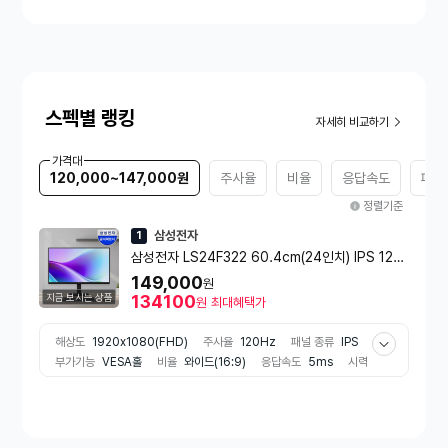
스펙별 랭킹
자세히 비교하기
가격대
120,000~147,000원
주사율
비율
응답속도
패널
정렬기준
삼성전자
1
삼성전자 LS24F322 60.4cm(24인치) IPS 120
Hz 베젤리스 컴퓨터 모니터 LS24F322GAKXKR
149,000
원
지금 보시는 상품
134100
원
최대혜택가
해상도
1920x1080(FHD)
주사율
120Hz
패널 종류
IPS
부가기능
VESA홀
비율
와이드(16:9)
응답속도
5ms
시력
보호기능
플리커프리
게임특화기능
게임모드
모니터 스탠드 타
입
틸트(상하)
패널 형태
평면
단자
HDMI
색상
블랙 계열
모니터 화면크기
58~68cm미만