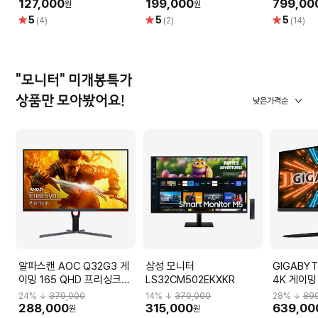
127,000
199,000
799,00
원
원
모니터
100Hz 세로 피벗 높낮이조
별
별
별
5
5
5
(4)
(2)
(14)
LS24F330EAKXKR
절 서브 듀얼 사무용
점
점
점
"모니터" 미개봉특가
상품만 모아봤어요!
낮은가격순
알파스캔 AOC Q32G3 게
삼성 모니터
GIGABYT
이밍 165 QHD 프리싱크
LS32CM502EKXKR
4K 게이밍
HDR 무결점 Q32G3_H
M32U_H
24
% ↓
379,000
14
% ↓
370,000
28
% ↓
89
288,000
315,000
639,00
원
원