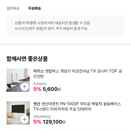
일반배송
무료배송
상품/지역/물류 사정에 따라 배송지연 발생할 수 있음
도서산간(제주 포함)의 경우, 추가 배송비 발생 가능
함께사면 좋은상품
히키스
셋탑박스 게임기 리모컨수납 TV 모니터 TOP 공
간선반
5,900
원
5%
5,600
원
엔산
엔산마운트 FN-1000F 무타공 벽밀착 슬림베이스
TV스탠드 티비거치대 거실 인테리어
135,900
원
5%
129,100
원