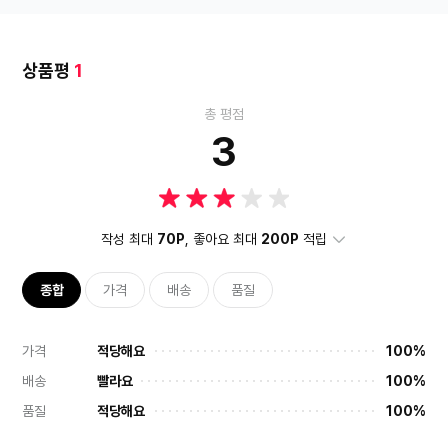
상품평
1
총 평점
3
작성 최대
70P
, 좋아요 최대
200P
적립
종합
가격
배송
품질
가격
적당해요
100%
배송
빨라요
100%
품질
적당해요
100%