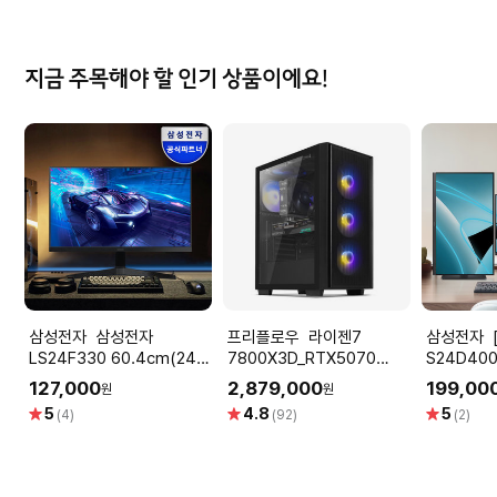
지금 주목해야 할 인기 상품이에요!
삼성전자 삼성전자
프리플로우 라이젠7
삼성전자 [공식] 삼성
LS24F330 60.4cm(24인
7800X3D_RTX5070
S24D400
치) 베젤리스 100Hz 컴퓨터
12GB 컴퓨터본체 (ULTRA
치) 에센셜
127,000
2,879,000
199,00
원
원
모니터
GAMING X7 A57L) AMD
100Hz 
별
별
별
5
4.8
5
(4)
(92)
(2)
LS24F330EAKXKR
게이밍컴퓨터 조립PC
절 서브 듀
점
점
점