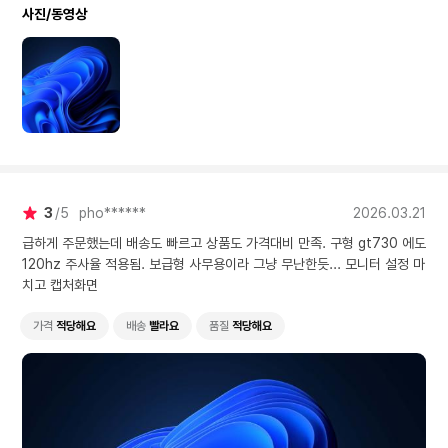
사진/동영상
3
5
pho******
2026.03.21
급하게 주문했는데 배송도 빠르고 상품도 가격대비 만족. 구형 gt730 에도
120hz 주사율 적용됨. 보급형 사무용이라 그냥 무난한듯... 모니터 설정 마
치고 캡처화면
가격
적당해요
배송
빨라요
품질
적당해요