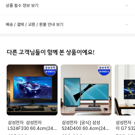
상품 필수 정보 보기
배송 / 결제 / 교환 / 환불 안내 보기
다른 고객님들이 함께 본 상품이에요!
삼성전자 삼성전자
삼성전자 [공식] 삼성
삼성전자 삼성전자 오디세
LS24F330 60.4cm(24인
S24D400 60.4cm(24인
이 G7 S3
치) 베젤리스 100Hz 컴퓨터
치) 에센셜 모니터 IPS
UHD 14