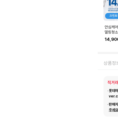
안심케어
델링청소
링 공사 
14,90
에 맞춰
요.
상품정
직거래
롯데하이
ver.
판매
주세요