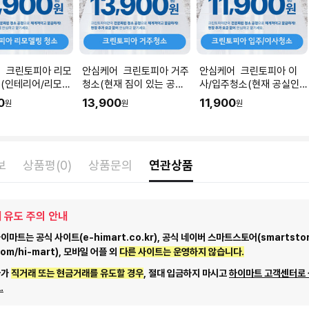
 크린토피아 리모
안심케어 크린토피아 거주
안심케어 크린토피아 이
(인테리어/리모델
청소(현재 짐이 있는 공간
사/입주청소(현재 공실인
직후) I 공간 평수
청소) I 공간 평수에 맞춰
공간청소) I 공간 평수에 맞
0
13,900
11,900
원
원
원
 수량을 입력해주세
수량을 입력해주세요.
춰 수량을 입력해주세요.
보
상품평(0)
상품문의
연관상품
 유도 주의 안내
마트는 공식 사이트(e-himart.co.kr), 공식 네이버 스마트스토어(smartstor
com/hi-mart), 모바일 어플 외
다른 사이트는 운영하지 않습니다.
자가
직거래 또는 현금거래를 유도할 경우
, 절대 입금하지 마시고
하이마트 고객센터로
.