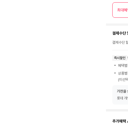
최대혜
결제수단 
결제수단 할
즉시할인
혜택별
상품별
(미선택
가전을 
롯데 개
추가혜택 