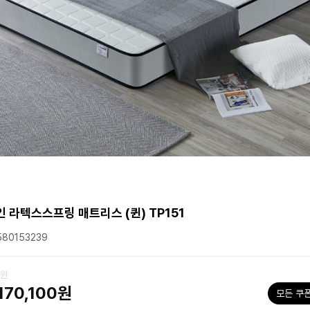
 라텍스스프링 매트리스 (퀸) TP151
80153239
0원
170,100원
모든 쿠