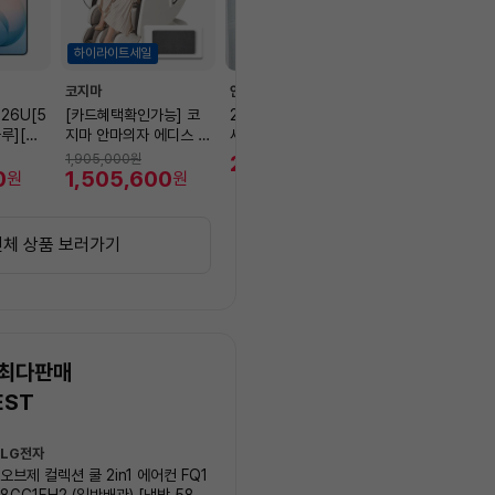
하이라이트세일
코지마
안심케어
앤커
26U[5
[카드혜택확인가능] 코
2in1 에어컨 청소 / 분해
ANKER 나노 
루][S
지마 안마의자 에디스 C
세척 / 고장 수리 보장
10000mAh 4
MC-X2700 + 포토리
조배터리 (C타입
230,000
1,905,000
원
69,900
원
원
0
뷰 목온열기(~8/9)
1,505,600
일체형) 블랙 A1
45,710
원
원
원
전체 상품 보러가기
 최다판매
EST
상
LG전자
삼성전자
품
오브제 컬렉션 쿨 2in1 에어컨 FQ1
Q9000 (일반배관) 스탠드
목
8GC1EH2 (일반배관) [냉방 58.5
AF60F17D11BS (냉방 56