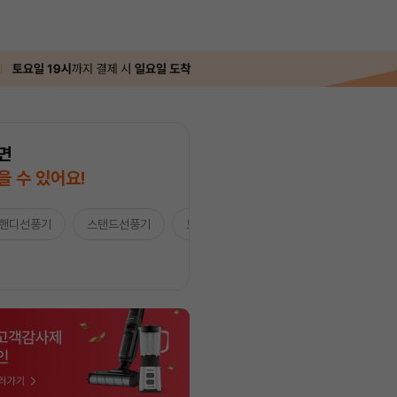
면
을 수 있어요!
핸디선풍기
스탠드선풍기
보조배터리/ACC
★Apple★