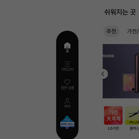
추천
가전
추
홈
천
카테고리
찜한 상품
마이
AI
검
색
LG가전
플럭