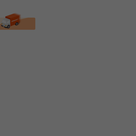
★PLUX★