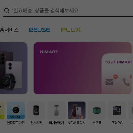
/홈서비스
스
인증중고가전
전시가전
미개봉특가
NEW 갤럭시
소모품
조립PC