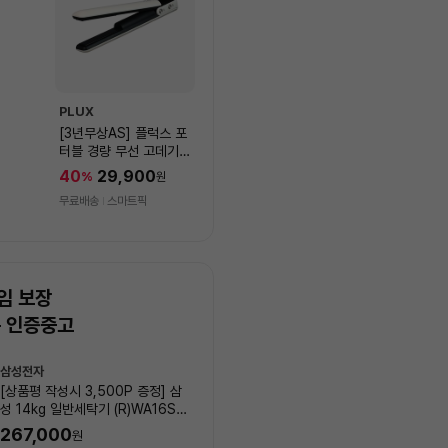
PLUX
[3년무상AS] 플럭스 포
터블 경량 무선 고데기
PLX-HIF40WLIV
40
29,900
%
원
무료배송
스마트픽
임 보장
는 인증중고
상
삼성전자
LG전자
품
[상품평 작성시 3,500P 증정] 삼
[상품평 작성시 3,500P 증정
목
성 14kg 일반세탁기 (R)WA16SS
19kg 일반세탁기 (R)WA20
록
6N_00001
_00003
267,000
45
%
405,000
원
원