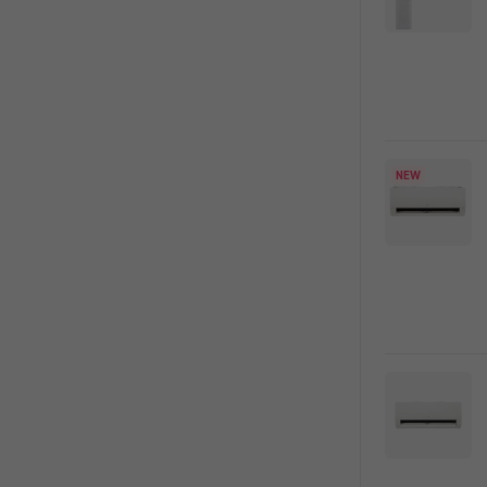
록
NEW
오래된 세탁기
분해청소로 새 것처럼!
에어컨/세탁기 청소 최대 18%