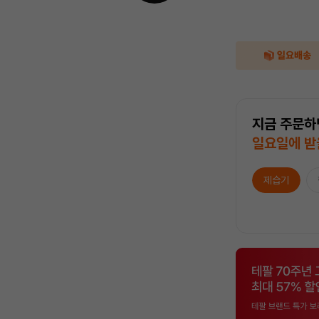
지금 주문하
일요일에 받
제습기
상
품
목
록