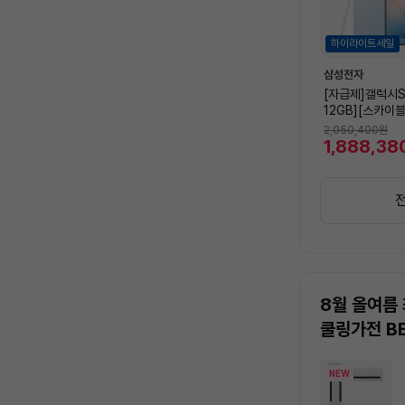
하이라이트세일
삼성전자
[자급제]갤럭시S
12GB][스카이블
M-S948N]
2,050,400
원
1,888,38
8월 올여름
쿨링가전 B
상
NEW
품
목