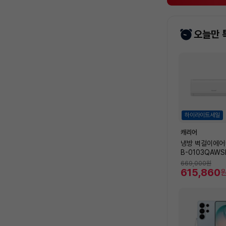
오늘만 
상
품
목
록
하이라이트세일
캐리어
냉방 벽걸이에어컨
B-0103QAWS
32.5㎡) [전
669,000
원
비 포함]
615,860