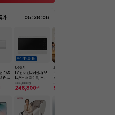
특가
05
:
38
:
05
하이라이트세일
LG전자
브리타
신일
 EAR
LG전자 전자레인지(25
브리타 큐브 쿨 무타공
신일 BLDC 에
D (냉방
L.,에센스 화이트) MWE
냉온정수기 5.3L 화이트
이터 SIF-09B
국기본설치
25HD
+ 기본필터 1입
하좌우회전/AU
306,000
원
599,000
원
159,000
원
248,800
598,000
드/밝기조절디스
100,460
원
원
원