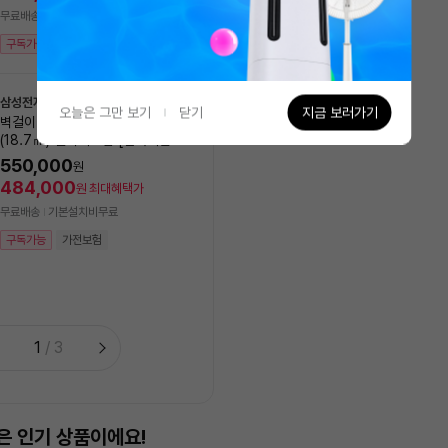
527,120
원
최대혜택가
무료배송
기본설치비무료
무료배송
구독가능
가전보험
8/11(화) 설치 가능
구독가능
가전보험
삼성전자
오늘은 그만 보기
닫기
지금 보러가기
벽걸이에어컨 AR06D1150HZS
(18.7㎡) 실외기포함 [전국기본설
LG전자
NEW
치비 포함]
오브제 컬렉션 칸 2in1 에어컨
550,000
원
8GK1HL2 (일반배관) [냉방 
484,000
원
최대혜택가
㎥+18.7㎥] 실외기포함 [
1,990,000
원
무료배송
기본설치비무료
비동일]
1,751,200
원
최대혜택가
구독가능
가전보험
무료배송
기본설치비무료
구독가능
1
/
3
 상품이에요!
가장 많이 본 전시 상품이에요