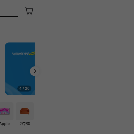
장
바
구
니
4
/
20
Apple
가구/홈