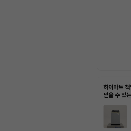
록
하이마트 책
믿을 수 있
상
품
목
록