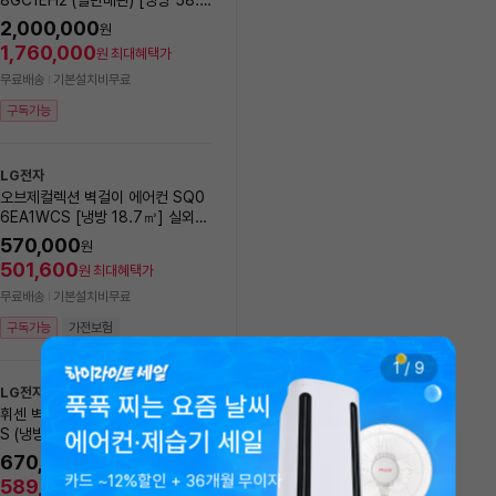
록
㎥+ 18.7㎥] 실외기포함 [전국설
실외기포함 [전국기본설치비 
2,000,000
1,401,000
원
원
치비동일]
1,760,000
1,232,880
원
최대혜택가
원
최대혜택가
무료배송
기본설치비무료
무료배송
기본설치비무료
구독가능
구독가능
가전보험
LG전자
LG전자
오브제컬렉션 벽걸이 에어컨 SQ0
[에너지효율1등급] LG전자 
6EA1WCS [냉방 18.7㎥] 실외기
브제컬렉션 제습기 18L DQ
포함 [전국설치비동일]
EGA
570,000
20
%
569,000
원
원
501,600
500,720
원
최대혜택가
원
최대혜택가
무료배송
기본설치비무료
무료배송
8/11(화) 설치 가능
구독가능
가전보험
구독가능
가전보험
1
/
9
LG전자
푹푹 찌는 요즘 날씨
휘센 벽걸이에어컨 SQ06FA1WD
LG전자
S (냉방18.7㎡) 실외기포함 [전국
에어컨·제습기 세일
[에너지효율1등급] LG 25년
기본설치비 포함]
센 제습기 20L DQ205P
670,000
원
카드 ~12%할인 + 36개월 무이자
지
10
%
599,000
589,600
원
원
최대혜택가