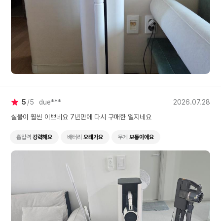
5
5
due***
2026.07.28
실물이 훨씬 이쁘네요 7년만에 다시 구매한 엘지네요
흡입력
강력해요
배터리
오래가요
무게
보통이에요