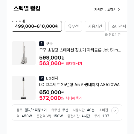
스펙별 랭킹
자세히 비교하기
가격대
499,000~610,000원
유무선
사용시간
소비전력
정렬기준
쿠쿠
1
쿠쿠 초경량 스테이션 청소기 파워클론 Jet Slim
(CVC-JE10NW)
599,000
원
563,060
원
최대혜택가
LG전자
2
LG 코드제로 25년형 A5 카밍베이지 AS520WA
650,000
원
572,000
원
최대혜택가
품목
핸디/스틱청소기
유무선
무선
사용시간
40분
소비전
력
450W
흡입력(W)
150W
충전시간
4시간
무게
1.97
kg
부가기능
베터리잔량표시
분리형먼지통
필터 종류
마이크
로필터
액세서리
솔
틈새
다용도
모터종류
BLDC모터
배
터리 종류
리튬이온
집진방식
터보싸이클론
필터 기능
미세먼