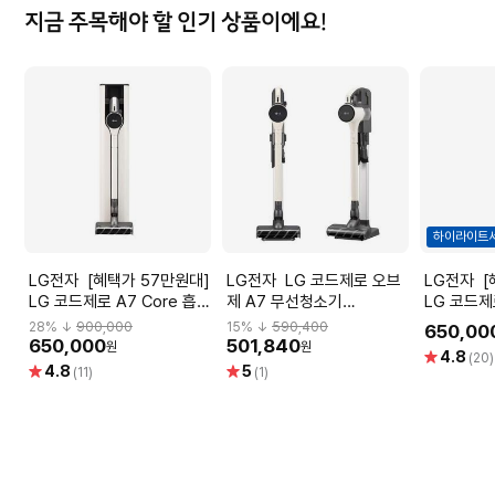
지금 주목해야 할 인기 상품이에요!
하이라이트
LG전자 [혜택가 57만원대]
LG전자 LG 코드제로 오브
LG전자 [혜택가 36만원대]
LG 코드제로 A7 Core 흡입
제 A7 무선청소기
LG 코드제
전용 카밍베이지 A720WA
AS720WA
밍베이지 A
28
% ↓
900,000
15
% ↓
590,400
650,00
650,000
501,840
원
원
별
4.8
(20)
별
별
4.8
5
점
(11)
(1)
점
점