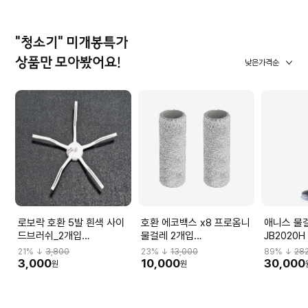
"청소기" 미개봉특가
상품만 모아봤어요!
낮은가격순
로보락 호환 5발 흰색 사이
호환 에코백스 x8 프로옴니
애니스 물
드브러쉬_2개입
물걸레 2개입
JB2020H
WONDERFULA07
WONDERFULA17
21
% ↓
3,800
23
% ↓
13,000
89
% ↓
28
3,000
10,000
30,000
원
원