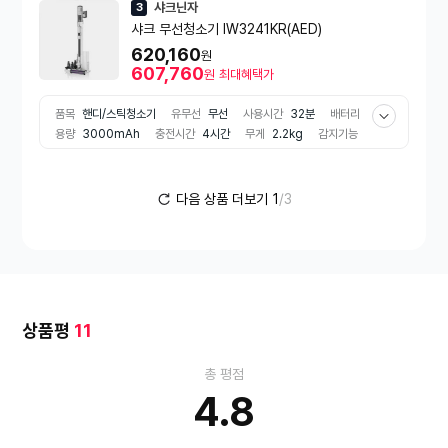
샤크닌자
3
지차단
출시년도
2025년
샤크 무선청소기 IW3241KR(AED)
620,160
원
607,760
원
최대혜택가
품목
핸디/스틱청소기
유무선
무선
사용시간
32분
배터리
용량
3000mAh
충전시간
4시간
무게
2.2kg
감지기능
먼지감지
스테이션기능
먼지통자동비움
필터 종류
헤파필터
액세서리
틈새
다음 상품 더보기
1
/3
상품평
11
총 평점
4.8