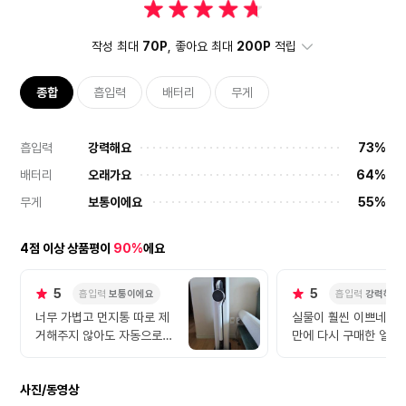
작성 최대
70P
, 좋아요 최대
200P
적립
종합
흡입력
배터리
무게
흡입력
강력해요
73%
배터리
오래가요
64%
무게
보통이에요
55%
4점 이상 상품평이
90%
에요
5
5
흡입력
보통이에요
흡입력
강력해요
너무 가볍고 먼지통 따로 제
실물이 훨씬 이쁘네요 
거해주지 않아도 자동으로
만에 다시 구매한 엘지
돼서 진짜 좋아요. 스탠드 안
에 부품 넣어두어도 덮개가
사진/동영상
있어 깔끔해보입니다 합리적