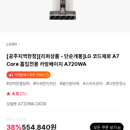
LG전자
[공주지역한정][리퍼상품 - 단순개봉]LG 코드제로 A7
Core 흡입전용 카밍베이지 A720WA
가전플래너 추천 키워드
#강력한흡입력
#미세먼지차단
#올인원타워
#스마트관리
#다양한청소
별
4.8
(11)
점
모델명 A720WA.CKOR
900,000원
38%
554,840원
모든 쿠폰 보기