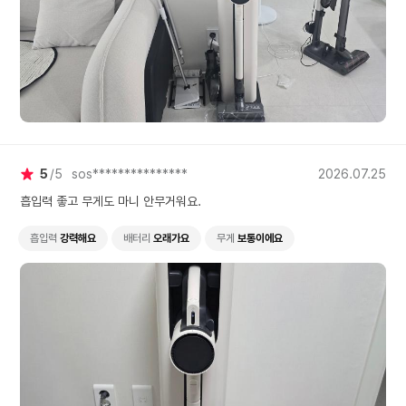
5
5
sos***************
2026.07.25
흡입력 좋고 무게도 마니 안무거워요.
흡입력
강력해요
배터리
오래가요
무게
보통이에요