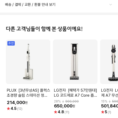
배송 / 결제 / 교환 / 환불 안내 보기
다른 고객님들이 함께 본 상품이에요!
추천
PLUX [3년무상AS] 플럭스
LG전자 [혜택가 57만원대]
LG전자 LG 코드제로 오브
초경량 슬림 스테이션 청소
LG 코드제로 A7 Core 흡입
제 A7 무
기 PLX-GVC250SLSTBG
전용 카밍베이지 A720WA
AS720W
28
% ↓
900,000
15
% ↓
590
214,000
원
650,000
501,84
원
별
4.5
(12)
별
별
4.8
5
점
(11)
(1)
점
점