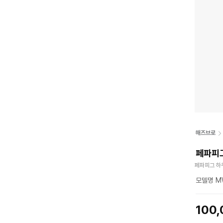
해즈브로
페파피그
페파피그 하
모델명 MW
100