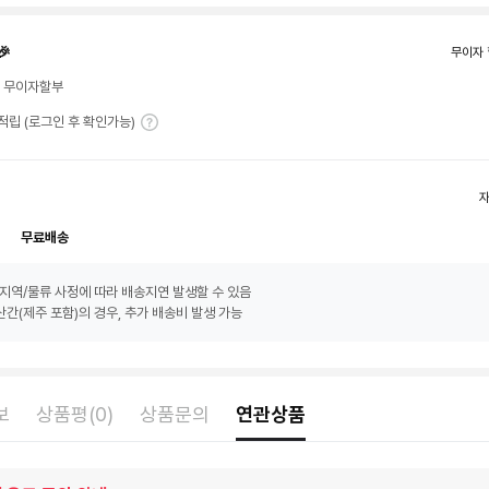
🎉
무이자 
월 무이자할부
T 적립 (로그인 후 확인가능)
무료배송
지역/물류 사정에 따라 배송지연 발생할 수 있음
간(제주 포함)의 경우, 추가 배송비 발생 가능
보
상품평(0)
상품문의
연관상품