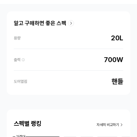
알고 구매하면 좋은 스펙
20L
용량
700W
출력
핸들
도어열림
스펙별 랭킹
자세히 비교하기
가격대