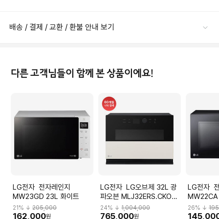
배송 / 결제 / 교환 / 환불 안내 보기
다른 고객님들이 함께 본 상품이에요!
LG전자 전자레인지
LG전자 LG오브제 32L 광
LG전자 전자레인지
MW23GD 23L 화이트
파오븐 MLJ32ERS.CKOR
MW22CA
(카밍베이지)
21
% ↓
205,000
24
% ↓
1,004,000
26
% ↓
195
162,000
765,000
145,00
원
원