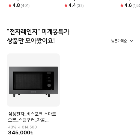
별
별
별
4.8
4.4
4.6
(401)
(32)
(1,5
점
점
점
"전자레인지" 미개봉특가
상품만 모아봤어요!
낮은가격순
삼성전자_비스포크 스마트
오븐_스팀쿠커_차콜
MC32B7388LC
43
% ↓
614,500
345,000
원