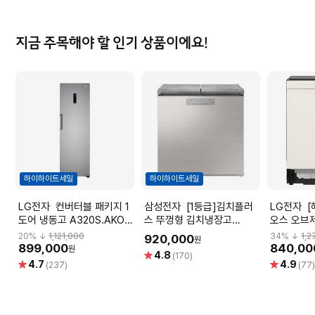
지금 주목해야 할 인기 상품이에요!
하이하이트세일
하이하이트세일
LG전자 컨버터블 패키지 1
삼성전자 [1등급]김치플러
LG전자 [혜택가 73만] 디
도어 냉동고 A320S.AKOR
스 뚜껑형 김치냉장고
오스 오브
[321L]
RP22C3111Z1 (221L, 실버,
빌트인 식
20
% ↓
1,121,000
34
% ↓
1,2
920,000
원
1등급)
DUE2BG
899,000
840,00
원
별
4.8
(170)
별
별
4.7
4.9
점
(237)
(77
점
점