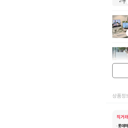
상품정
직거래
롯데하이