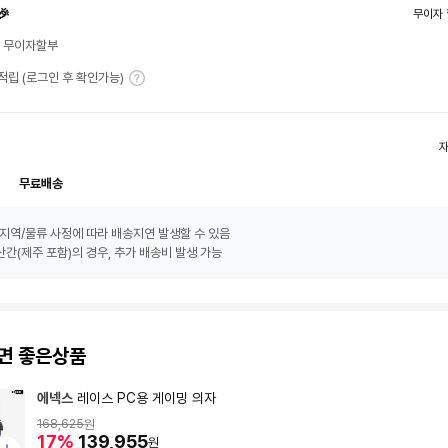
🎉
무이자 
월 무이자할부
T 적립 (로그인 후 확인가능)
무료배송
지역/물류 사정에 따라 배송지연 발생할 수 있음
간(제주 포함)의 경우, 추가 배송비 발생 가능
면 좋은상품
에넥스
레이스 PC용 게이밍 의자
168,625
원
17%
139,955
원