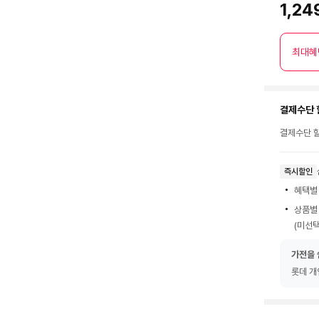
1,24
최대혜
결제수단 
결제수단 할
즉시할인
혜택별
상품별
(미선택
가전을 
롯데 개