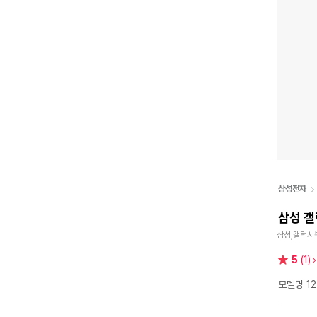
삼성전자
삼성 갤
삼성,갤럭시
별
5
(1)
점
모델명 12