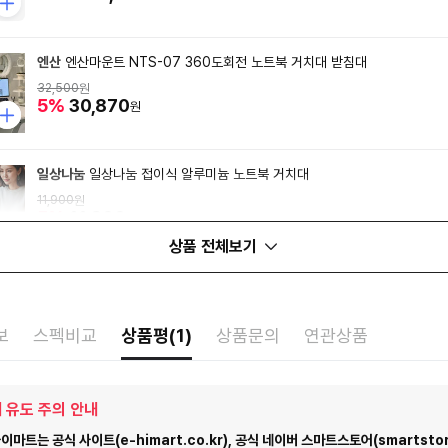
엔산
엔산마운트 NTS-07 360도회전 노트북 거치대 받침대
32,500
원
5%
30,870
원
일상나눔
일상나눔 접이식 알루미늄 노트북 거치대
11,900
원
5%
11,300
원
상품 전체보기
보
스펙비교
상품평(1)
상품문의
연관상품
 유도 주의 안내
마트는 공식 사이트(e-himart.co.kr), 공식 네이버 스마트스토어(smartstor