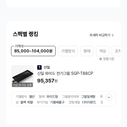
스펙별 랭킹
자세히 비교하기
가격대
85,000~104,000원
가열방식
형태
색상
조작부
정렬기준
신일
1
신일 와이드 전기그릴 SGP-T88CP
95,357
원
지금 보시는 상품
가열방식
열선
형태
와이드형
그릴분리여부
그릴일체형
색
상
블랙 계열
부가기능
기름배출구
코팅재질
다이아몬드
조
작부
다이얼식