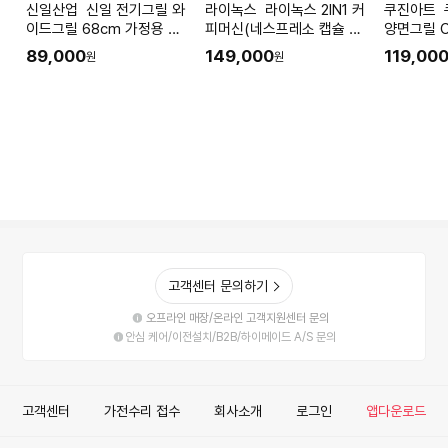
신일산업 신일 전기그릴 와
라이녹스 라이녹스 2IN1 커
쿠진아트 쿠진아트 뉴 멀티
이드그릴 68cm 가정용 대
피머신(네스프레소 캡슐 호
양면그릴 C
형 전기후라이팬 삼겹살 고
환)
89,000
149,000
119,00
원
원
기불판
고객센터 문의하기
오프라인 매장/온라인 고객지원센터 문의
안심 케어/이전설치/B2B/하이메이드 A/S 문의
고객센터
가전수리 접수
회사소개
로그인
앱다운로드