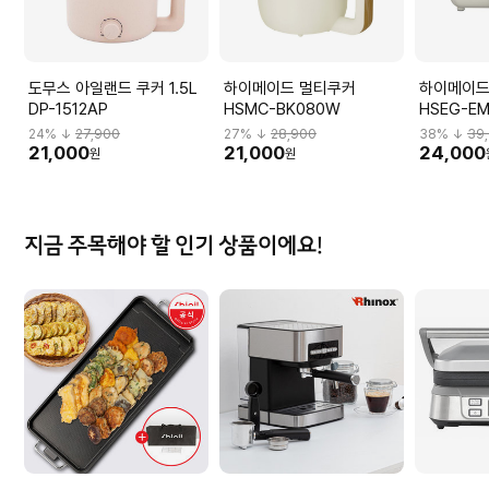
도무스 아일랜드 쿠커 1.5L
하이메이드 멀티쿠커
하이메이드
DP-1512AP
HSMC-BK080W
HSEG-E
24
% ↓
27,900
27
% ↓
28,900
38
% ↓
39
21,000
21,000
24,000
원
원
지금 주목해야 할 인기 상품이에요!