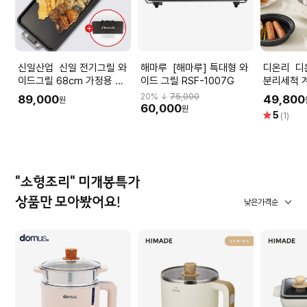
신일산업 신일 전기그릴 와
해마루 [해마루] 특대형 와
디온리 디온리 올스텐 4in1
이드그릴 68cm 가정용 대
이드 그릴 RSF-1007G
분리세척 
형 전기후라이팬 삼겹살 고
전골냄비 
20
% ↓
75,000
89,000
49,800
원
기불판
NJM221
60,000
원
별
5
(1)
점
"소형조리" 미개봉특가
상품만 모아봤어요!
낮은가격순