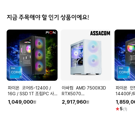
지금 주목해야 할 인기 상품이에요!
파이온 코어I5-12400 /
아싸컴 AMD 7500X3D
파이온 인텔 코어I5-
16G / SSD 1T 조립PC 사
RTX5070
14400F/
무용 데스크탑 본체 가정용
12GB+32GB+1TB 화이트
1T 조립P
1,049,000
2,917,960
1,859,
원
원
업무용
조립PC 게이밍컴퓨터
데스크탑 
별
5
(1)
점