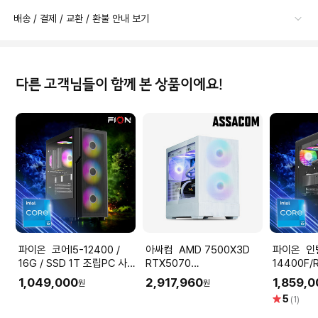
배송 / 결제 / 교환 / 환불 안내 보기
다른 고객님들이 함께 본 상품이에요!
파이온 코어I5-12400 /
아싸컴 AMD 7500X3D
파이온 인텔 코어I5-
16G / SSD 1T 조립PC 사
RTX5070
14400F/
무용 데스크탑 본체 가정용
12GB+32GB+1TB 화이트
1T 조립P
1,049,000
2,917,960
1,859,
원
원
업무용
조립PC 게이밍컴퓨터
데스크탑 
별
5
(1)
점