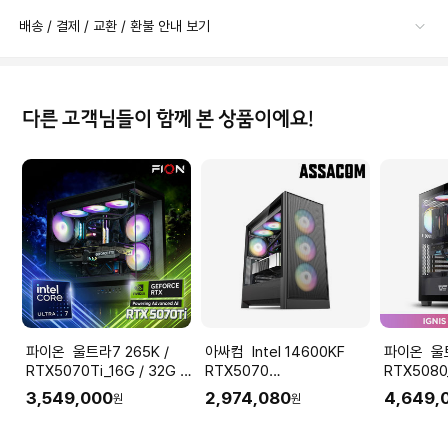
배송 / 결제 / 교환 / 환불 안내 보기
다른 고객님들이 함께 본 상품이에요!
파이온 울트라7 265K /
아싸컴 Intel 14600KF
파이온 울트라9 285K /
RTX5070Ti_16G / 32G /
RTX5070
RTX5080_
SSD 1T 조립PC 게이밍 컴
12GB+32GB+1TB 조립PC
SSD 1T
3,549,000
2,974,080
4,649,
원
원
퓨터 데스크탑 본체
게이밍컴퓨터
퓨터 데스