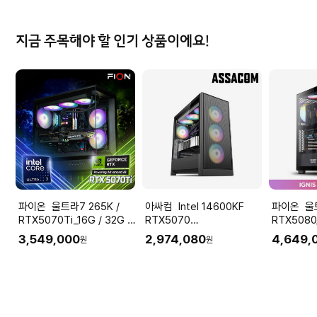
지금 주목해야 할 인기 상품이에요!
파이온 울트라7 265K /
아싸컴 Intel 14600KF
파이온 울트라9 285K /
RTX5070Ti_16G / 32G /
RTX5070
RTX5080_
SSD 1T 조립PC 게이밍 컴
12GB+32GB+1TB 조립PC
SSD 1T
3,549,000
2,974,080
4,649,
원
원
퓨터 데스크탑 본체
게이밍컴퓨터
퓨터 데스