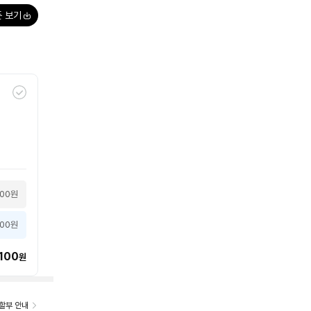
폰 보기
100원
000원
100
원
할부 안내