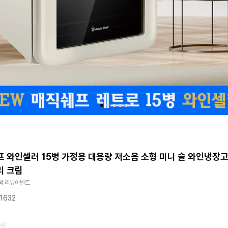
 와인셀러 15병 가정용 대용량 저소음 소형 미니 술 와인냉장
리 크림
념 리뷰이벤트
1632
0원