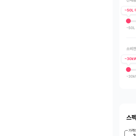
전체
~50L 
~50L
소비전
~30k
~30
스펙
가격
2