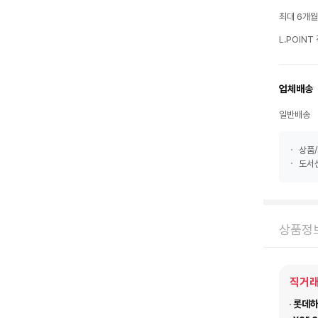
최대 6개
L.POIN
업체배송
일반배송
상품/
도서산
상품정
직거래
롯데하이