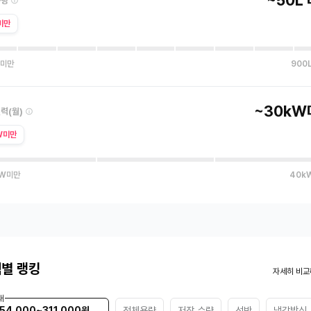
~50L
용량
미만
 미만
900
~30kW
력(월)
W미만
kW미만
40k
별 랭킹
자세히 비교
대
54,000~311,000원
전체용량
저장 수량
선반
냉각방식