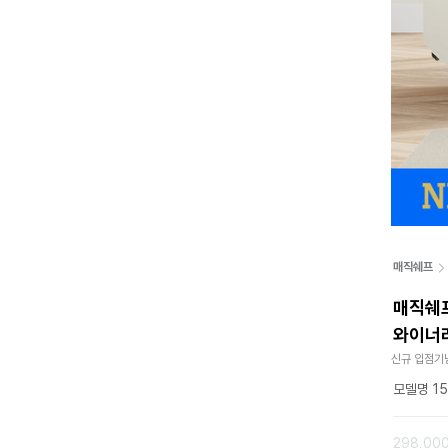
매직쉐프
매직쉐프
와이너
신규 입점기
모델명 15
298,00