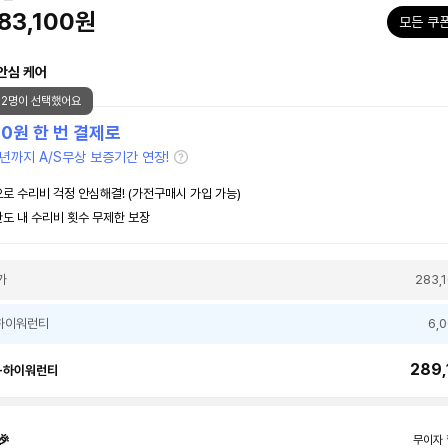
83,100원
모든 쿠
안심 케어
52명이 선택했어요
00
원 한 번 결제로
년까지 A/S무상 보증기간 연장!
로 수리비 걱정 안심해결! (가전구매시 가입 가능)
도 내 수리비 횟수 무제한 보장
가
283,
하이워런티
6,
289,
+하이워런티
🎉
무이자 