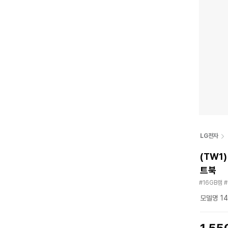
LG전자
(TW1)
트북
#16GB램 
모델명 14