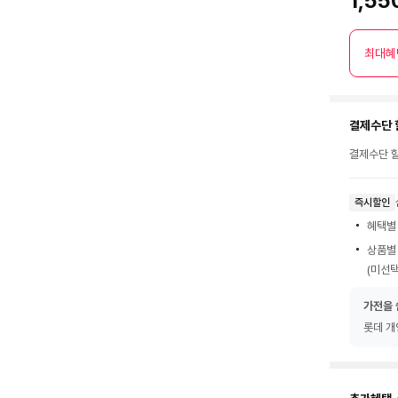
1,55
최대혜
결제수단 
결제수단 할
즉시할인
혜택별
상품별
(미선택
가전을 
롯데 개