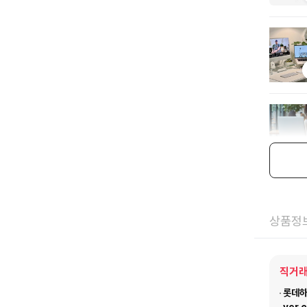
상품정
직거래
롯데하이