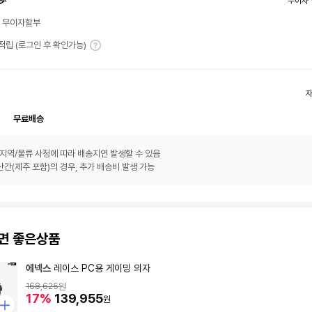
🎉
무이자 
월 무이자할부
T 적립 (로그인 후 확인가능)
무료배송
지역/물류 사정에 따라 배송지연 발생할 수 있음
간(제주 포함)의 경우, 추가 배송비 발생 가능
면 좋은상품
에넥스
레이스 PC용 게이밍 의자
168,625
원
17%
139,955
원