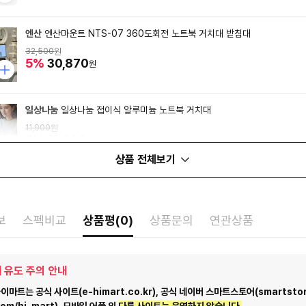
엔산
엔산마운트 NTS-07 360도회전 노트북 거치대 받침대
32,500
원
5%
30,870
원
일상나눔
일상나눔 접이식 알루미늄 노트북 거치대
11,900
원
5%
11,300
원
상품 전체보기
보
스펙비교
상품평(0)
상품문의
연관상품
 유도 주의 안내
마트는 공식 사이트(e-himart.co.kr), 공식 네이버 스마트스토어(smartstor