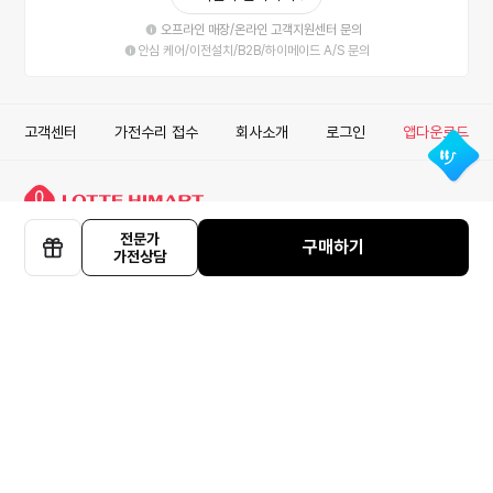
오프라인 매장/온라인 고객지원센터 문의
안심 케어/이전설치/B2B/하이메이드 A/S 문의
고객센터
가전수리 접수
회사소개
로그인
앱다운로드
전문가
롯데하이마트 주식회사
구매하기
가전상담
선
사업자정보확인
안심거래
이용약관
개인정보처리방침
물
COPYRIGHT ⓒ LOTTEHIMART CO. LTD. ALL RIGHT RESERVED.
ISMS
하
로지텍 G325 무선 게이밍 헤드셋 블랙
기