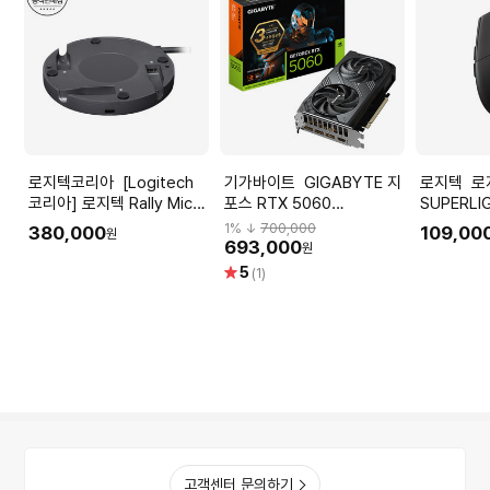
로지텍코리아 [Logitech
기가바이트 GIGABYTE 지
로지텍 로지텍 G304 X
코리아] 로지텍 Rally Mic
포스 RTX 5060
SUPERLI
Pod Hub 국내정품
WINDFORCE MAX OC
게이밍 마
1
% ↓
700,000
380,000
109,00
원
D7 8GB 제이씨현_VGA
693,000
원
별
5
(1)
점
고객센터 문의하기