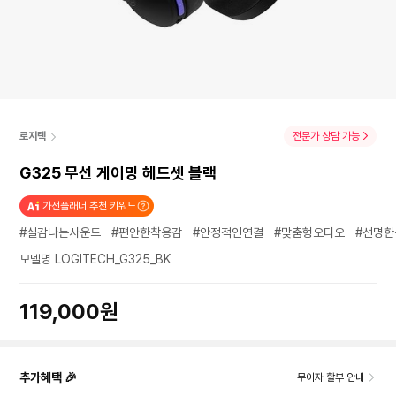
로지텍
전문가 상담 가능
G325 무선 게이밍 헤드셋 블랙
가전플래너 추천 키워드
#실감나는사운드
#편안한착용감
#안정적인연결
#맞춤형오디오
#선명한
모델명 LOGITECH_G325_BK
119,000원
추가혜택 🎉
무이자 할부 안내