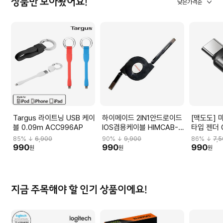
상품만 모아봤어요!
낮은가격순
Targus 라이트닝 USB 케이
하이메이드 2IN1안드로이드
[맥도도] 
블 0.09m ACC996AP
IOS겸용케이블 HIMCAB-
타입 젠더 
H001
85
% ↓
6,900
90
% ↓
9,900
86
% ↓
7,
990
990
990
원
원
원
지금 주목해야 할 인기 상품이에요!