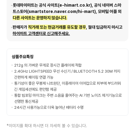
롯데하이마트는 공식 사이트(e-himart.co.kr), 공식 네이버 스마
트스토어(smartstore.naver.com/hi-mart), 모바일 어플 외
다른 사이트는 운영하지 않습니다.
판매자가
직거래 또는 현금거래를 유도할 경우
, 절대 입금하지 마시고
하이마트 고객센터로 신고해주세요.
상품주요특징
212g 의 가벼운 무게로 장시간 플레이에 적합
2.4GHz LIGHTSPEED 무선 수신기 / BLUETOOTH 5.2 30M 까지
간편하게 페이링 연결 가능
통기성이 좋은 무봉제 니트원단, 이중레이어 이어컵으로 피부에 부드러워
긴 게임세션에도 편안함 제공
통합 빔포밍 마이크는 주변 소음을 줄여주는 AI 기반 노이즈 제거기능으로
선명한 통신제공
24시간 사용가능으로 더욱 늘어난 배터리 수명
*이미지를 확대 하시면 더 자세히 볼 수 있습니다.