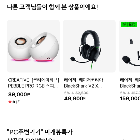
다른 고객님들이 함께 본 상품이에요!
CREATIVE [크리에이티브]
레이저 레이저코리아
레이저 레이저코리아
PEBBLE PRO RGB 스피커
BlackShark V2 X
BlackSha
(화이트)
Essential 게이밍헤드셋
HyperS
5
% ↓
52,530
5
% ↓
167,
89,000
원
셋
49,900
159,00
원
별
5
(2)
점
"PC주변기기" 미개봉특가