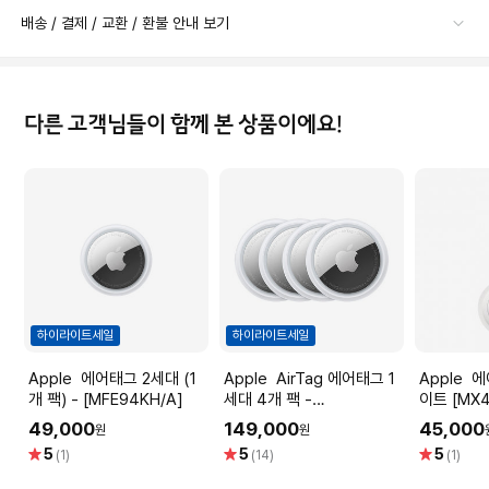
배송 / 결제 / 교환 / 환불 안내 보기
다른 고객님들이 함께 본 상품이에요!
하이라이트세일
하이라이트세일
Apple 에어태그 2세대 (1
Apple AirTag 에어태그 1
Apple 에어태그 루프 - 화
개 팩) - [MFE94KH/A]
세대 4개 팩 -
이트 [MX4
[MX542FE/A]
49,000
149,000
45,000
원
원
별
별
별
5
5
5
(1)
(14)
(1)
점
점
점