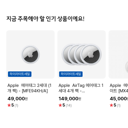
지금 주목해야 할 인기 상품이에요!
하이라이트세일
하이라이트세일
Apple 에어태그 2세대 (1
Apple AirTag 에어태그 1
Apple 에어태그 루프 - 화
개 팩) - [MFE94KH/A]
세대 4개 팩 -
이트 [MX4
[MX542FE/A]
49,000
149,000
45,000
원
원
별
별
별
5
5
5
(1)
(14)
(1)
점
점
점