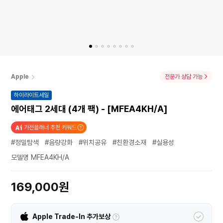
Apple
전문가 상담 가능
하이라이트세일
에어태그 2세대 (4개 팩) - [MFEA4KH/A]
가전플래너 추천 키워드
#정밀탐색
#음량강화
#위치공유
#친환경소재
#실용성
모델명 MFEA4KH/A
169,000원
Apple Trade-In 추가보상