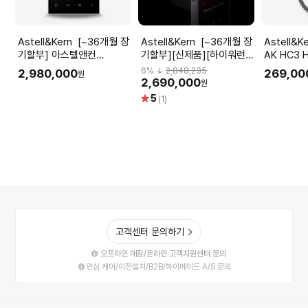
Astell&Kern [~36개월 장
Astell&Kern [~36개월 장
Astell&Kern 
기할부] 아스텔앤컨
기할부][신제품][하이워런
AK HC3 H
Astell&Kern PD10
티/~36개월 장기할부] 아스
DAC MQA
6
% ↓
2,848,235
2,980,000
269,00
원
AK4498EX Quad-DAC
텔앤컨 Astell&Kern PD20
[3.5mm O
2,690,000
원
DAP
ESS ES9027PRO x4
별
5
(1)
Quad-DAC DAP
점
고객센터 문의하기
오프라인 매장/온라인 고객지원센터 문의
안심 케어/이전설치/B2B/하이메이드 A/S 문의