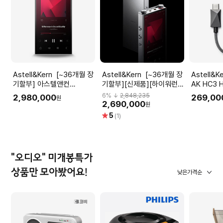
Astell&Kern [~36개월 장
Astell&Kern [~36개월 장
Astell&Kern 
기할부] 아스텔앤컨
기할부][신제품][하이워런
AK HC3 H
Astell&Kern PD10
티/~36개월 장기할부] 아스
DAC MQA
6
% ↓
2,848,235
2,980,000
269,00
원
AK4498EX Quad-DAC
텔앤컨 Astell&Kern PD20
[3.5mm O
2,690,000
원
DAP
ESS ES9027PRO x4
별
5
(1)
Quad-DAC DAP
점
"오디오" 미개봉특가
상품만 모아봤어요!
낮은가격순