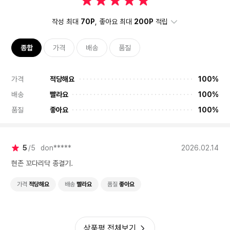
작성 최대
70P
, 좋아요 최대
200P
적립
종합
가격
배송
품질
가격
적당해요
100%
배송
빨라요
100%
품질
좋아요
100%
5
5
don*****
2026.02.14
현존 꼬다리닥 종결기.
가격
적당해요
배송
빨라요
품질
좋아요
상품평 전체보기