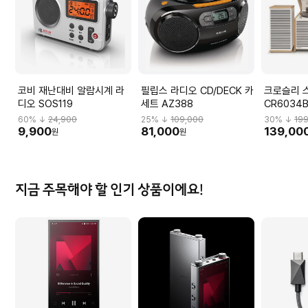
코비 재난대비 알람시계 라
필립스 라디오 CD/DECK 카
크로슬리 
디오 SOS119
세트 AZ388
CR6034
60
% ↓
24,900
25
% ↓
109,000
30
% ↓
19
9,900
81,000
139,00
원
원
지금 주목해야 할 인기 상품이에요!