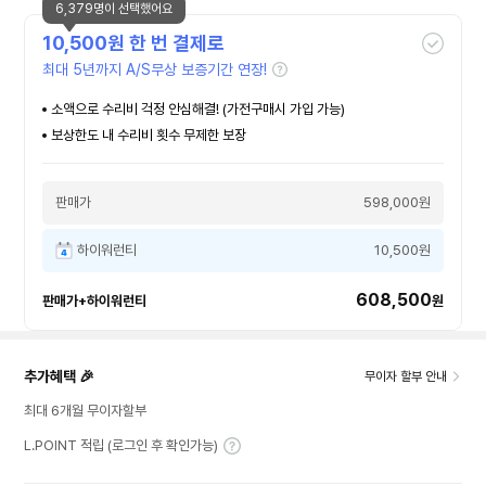
6,379명이 선택했어요
10,500
원 한 번 결제로
최대 5년까지 A/S무상 보증기간 연장!
소액으로 수리비 걱정 안심해결! (가전구매시 가입 가능)
보상한도 내 수리비 횟수 무제한 보장
판매가
598,000원
하이워런티
10,500원
608,500
판매가+하이워런티
원
추가혜택 🎉
무이자 할부 안내
최대 6개월 무이자할부
L.POINT 적립 (로그인 후 확인가능)