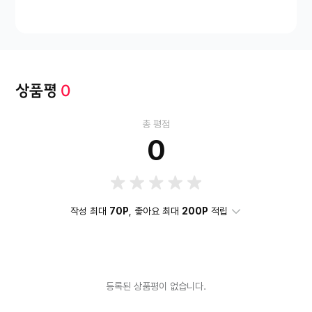
출시년도
2023년
부가기능
온도설정
LED라이팅
상품평
0
총 평점
0
작성 최대
70P
, 좋아요 최대
200P
적립
등록된 상품평이 없습니다.