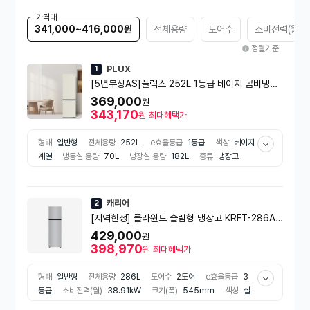
가격대
341,000~416,000원
전체용량
도어수
소비전력(월)
정렬기준
PLUX
1
[5년무상AS]플럭스 252L 1등급 베이지 콤비냉장
고 PLX-RF252BG [252L,베이지]
369,000
원
343,170
원
최대혜택가
형태
일반형
전체용량
252L
e효율등급
1등급
색상
베이지
계열
냉동실 용량
70L
냉장실 용량
182L
종류
냉장고
출시년도
2026년
냉장고 구조
상냉장/하냉동
냉각방식
간접
냉각
설치형태
프리스탠딩
부가기능
제균/탈취
컴프레서
인
버터 컴프레서
캐리어
2
[지역한정] 클라윈드 슬림형 냉장고 KRFT-286AT
MSW (286L, 실버)
429,000
원
398,970
원
최대혜택가
형태
일반형
전체용량
286L
도어수
2도어
e효율등급
3
등급
소비전력(월)
38.91kW
크기(폭)
545mm
색상
실
버 계열
냉동실 용량
61L
냉장실 용량
225L
종류
냉장고