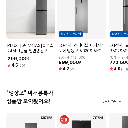
하이하이트세일
하이하이트
PLUX [5년무상AS]플럭스
LG전자 컨버터블 패키지 1
LG전자 일반냉장고
245L 1등급 일반냉장고
도어 냉동고 A320S.AKOR
B502S53
PLX-RF245SL [245L,실
[321L]
20
% ↓
1,121,000
18
% ↓
944
299,000
원
버]
899,000
772,50
원
별
4.5
(25)
별
별
4.7
4.9
점
(237)
(93
점
점
"냉장고" 미개봉특가
상품만 모아봤어요!
낮은가격순