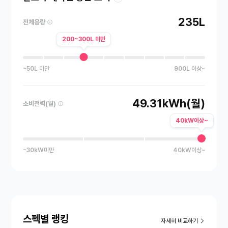
235L
전체용량
200~300L 미만
~50L 미만
900L 이상~
49.31kWh(월)
소비전력(월)
40kW이상~
~30kW미만
40kW이상~
스펙별 랭킹
자세히 비교하기