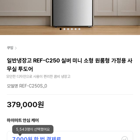
쿠잉
일반냉장고 REF-C250 실버 미니 소형 원룸형 가정용 사
무실 투도어
모던한 디자인으로 사용이 편리한 콤비 냉장고
모델명 REF-C250S_0
379,000원
하이마트 안심 케어
5,543명이 선택했어요
7,000
원 한 번 결제로