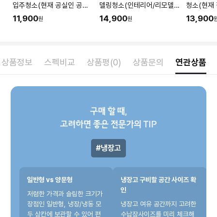
입주청소(현재 공실인 공간
델링청소(인테리어/리모델
청소(현재
청소) I 공간 평수에 맞춰 수
링 공사 직후) I 공간 평수에
소) I 공
11,900
14,900
13,900
원
원
량을 입력해주세요.
맞춰 수량을 입력해주세요.
을 입력해
상품정보
스펙비교
상품평(0)
상품문의
연관상품
구매 할 때,
고려하면 좋은 전문가의 TIP
냉장고
일반형 vs 양문형
냉장고 구비할 공간 사이즈 확
인
저렴한 가격과 슬림한 크기가
장점인 일반형, 냉장/냉동 모
냉장고 여유 공간까지 고려한
두 상칸에 보관할 수 있어 편
수납장사이즈를 미리 체크해