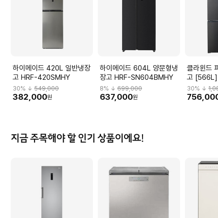
하이메이드 420L 일반냉장
하이메이드 604L 양문형냉
클라윈드 
고 HRF-420SMHY
장고 HRF-SN604BMHY
고 [566L
30
% ↓
549,000
8
% ↓
699,000
30
% ↓
1,
382,000
637,000
756,00
원
원
지금 주목해야 할 인기 상품이에요!