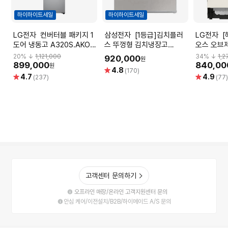
하이하이트세일
하이하이트세일
LG전자 컨버터블 패키지 1
삼성전자 [1등급]김치플러
LG전자 [혜택가 73만] 디
도어 냉동고 A320S.AKOR
스 뚜껑형 김치냉장고
오스 오브
[321L]
RP22C3111Z1 (221L, 실버,
빌트인 식
20
% ↓
1,121,000
34
% ↓
1,2
920,000
원
1등급)
DUE2BG
899,000
840,00
원
별
4.8
(170)
별
별
4.7
4.9
점
(237)
(77
점
점
고객센터 문의하기
오프라인 매장/온라인 고객지원센터 문의
안심 케어/이전설치/B2B/하이메이드 A/S 문의