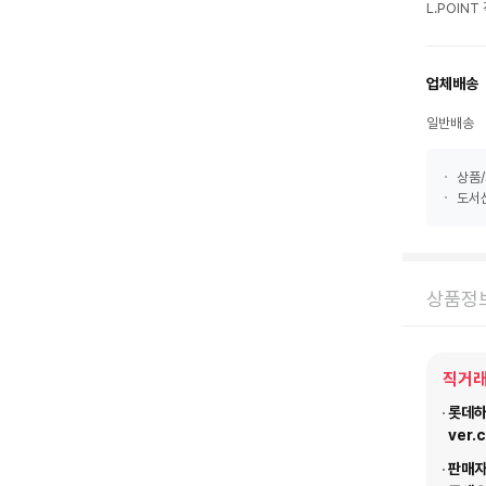
L.POIN
업체배송
일반배송
상품/
도서산
상품정
직거래
롯데하이
ver.
판매