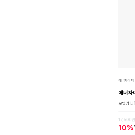
에너자이저
에너자이
모델명 LI
17,500
10%