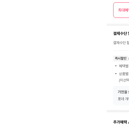
최대혜
결제수단 
결제수단 할
즉시할인
혜택별
상품별
(미선택
가전을 
롯데 개
추가혜택 