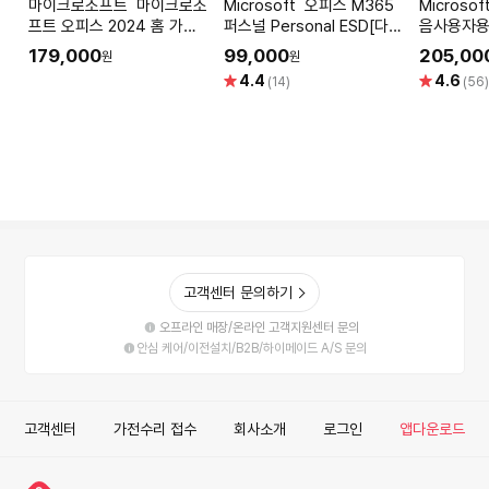
마이크로소프트 마이크로소
Microsoft 오피스 M365
Microsoft 윈도우 11 
프트 오피스 2024 홈 가정
퍼스널 Personal ESD[다운
음사용자용 
용 Office Home PKC 한
로드 전용/1년구독/개인용]
Home FP
179,000
99,000
205,00
원
원
글 패키지 제품키 영구사용
별
별
4.4
4.6
(14)
(56
윈도우 맥용
점
점
고객센터 문의하기
오프라인 매장/온라인 고객지원센터 문의
안심 케어/이전설치/B2B/하이메이드 A/S 문의
고객센터
가전수리 접수
회사소개
로그인
앱다운로드