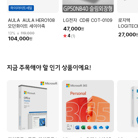
하이라이트세일
AULA AULA HERO108
LG전자 CD류 COT-0109
로지텍
모던화이트 세이아축
LOGITEC
47,000
원
LOGITEC
13
% ↓
119,000
27,000
별
4
(1)
104,000
원
점
지금 주목해야 할 인기 상품이에요!