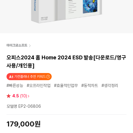
마이크로소프트
오피스2024 홈 Home 2024 ESD 발송[다운로드/영구
사용/개인용]
가전플래너 추천 키워드
#빠른성능
#오프라인작업
#효율적인업무
#동적차트
#생각정리
별
4.5
(10)
점
모델명 EP2-06806
179,000원