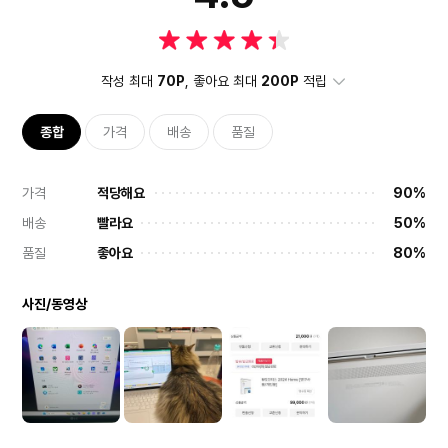
작성 최대
70P
, 좋아요 최대
200P
적립
종합
가격
배송
품질
가격
적당해요
90%
배송
빨라요
50%
품질
좋아요
80%
사진/동영상