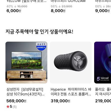
YELLOW (별도구매 소모
마우스피스 GOYOZAM
마우스피스S
품) COEPIC(PROBE)
40
% ↓
10,000
66
% ↓
23,900
66
% ↓
26
6,000
8,000
9,000
원
원
원
지금 주목해야 할 인기 상품이에요!
삼성전자 [삼성무료설치]
Hyperice 하이퍼아이스 바
풀리오 풀리오 풀리지 허벅
삼성 107.9cm(43인치)
이퍼3 전동 스포츠 폼롤러
지 마사지기
LH43BEFHLGFXKR +
Vyper3
569,000
319,000
219,00
원
원
WMN-B05FFXKR 4K
별
5
(5)
UHD 비즈니스TV 벽걸이형
점