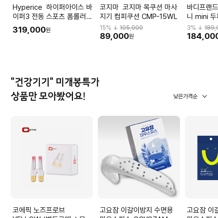
Hyperice 하이퍼아이스 바
코지마 코지마 목쿠션 마사
바디프랜드 바디프랜드
이퍼3 전동 스포츠 폼롤러
지기 컴피쿠션 CMP-15WL
니 mini
Vyper3
사지기 RE
15
% ↓
105,000
3
% ↓
189,
319,000
원
듀얼파장
89,000
184,00
원
"건강기기" 미개봉특가
상품만 모아봤어요!
낮은가격순
코에픽 노즈프로브
고요잠 이갈이방지 수면용
고요잠 이