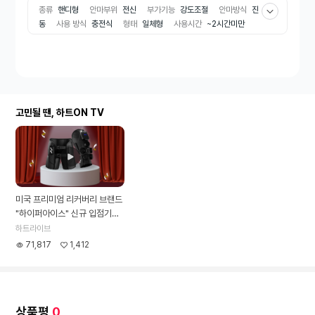
종류
핸디형
안마부위
전신
부가기능
강도조절
안마방식
진
동
사용 방식
충전식
형태
일체형
사용시간
~2시간미만
가전 AS 기간
1년
고민될 땐, 하트ON TV
미국 프리미엄 리커버리 브랜드
"하이퍼아이스" 신규 입점기념
LIVE
하트라이브
71,817
1,412
상품평
0