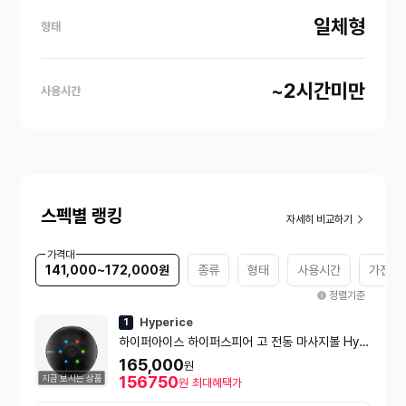
일체형
형태
~2시간미만
사용시간
스펙별 랭킹
자세히 비교하기
가격대
141,000~172,000원
종류
형태
사용시간
가전 A
정렬기준
Hyperice
1
하이퍼아이스 하이퍼스피어 고 전동 마사지볼 Hyp
ersphere Go
165,000
원
지금 보시는 상품
156750
원
최대혜택가