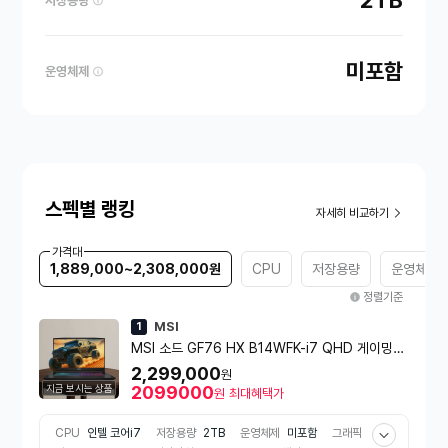
2TB
저장용량
미포함
운영체제
스펙별 랭킹
자세히 비교하기
가격대
1,889,000~2,308,000원
CPU
저장용량
운영체제
정렬기준
MSI
1
MSI 소드 GF76 HX B14WFK-i7 QHD 게이밍노
트북 i7-14650HX RTX5060 DDR5 16GB NV
2,299,000
원
Me 2TB Freedos
지금 보시는 상품
2099000
원
최대혜택가
CPU
인텔 코어i7
저장용량
2TB
운영체제
미포함
그래픽