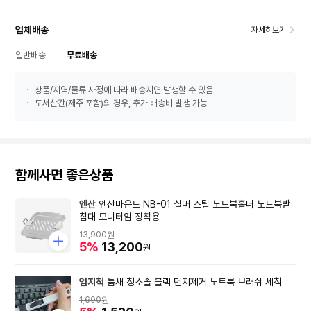
업체배송
자세히보기
일반배송
무료배송
상품/지역/물류 사정에 따라 배송지연 발생할 수 있음
도서산간(제주 포함)의 경우, 추가 배송비 발생 가능
함께사면 좋은상품
엔산
엔산마운트 NB-01 실버 스틸 노트북홀더 노트북받
침대 모니터암 장착용
13,900
원
5%
13,200
원
엄지척
틈새 청소솔 블랙 먼지제거 노트북 브러쉬 세척
1,600
원