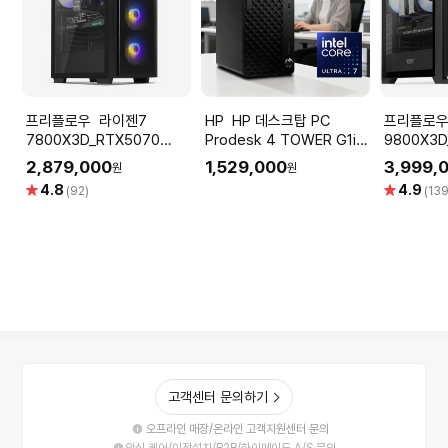
프리플로우 라이젠7
HP HP 데스크탑 PC
프리플로우 라이
7800X3D_RTX5070
Prodesk 4 TOWER G1i
9800X3D
12GB 컴퓨터본체 (ULTRA
울트라7 265 OS미포함
퓨터본체 (
2,879,000
1,529,000
3,999,
원
원
GAMING X7 A57L) AMD
GAMING 
별
별
4.8
4.9
(92)
(139
게이밍컴퓨터 조립PC
AMD 게
점
점
고객센터 문의하기
오프라인 매장/온라인 고객지원센터 문의
안심 케어/이전설치/B2B/하이메이드 A/S 문의