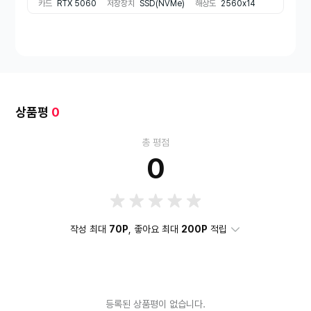
카드
RTX 5060
저장장치
SSD(NVMe)
해상도
2560x14
40(QHD)
2560x1440(WQHD)
메모리종류
DDR5
코
어수
16코어
외장그래픽장착여부
장착
배터리 용량
75Wh
비율
와이드(16:9)
무게
2.7kg
색상
그레이 계열
추천용도
게임용
CPU 코드명
랩터레이크
RAM 용량
16GB
최대클
럭
5.2GHz
상품평
0
총 평점
0
작성 최대
70P
, 좋아요 최대
200P
적립
등록된 상품평이 없습니다.