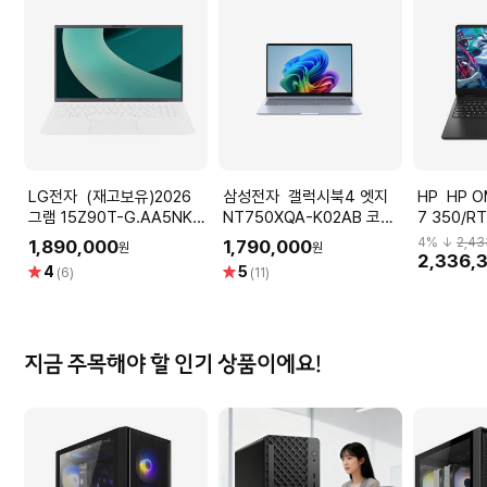
LG전자 (재고보유)2026
삼성전자 갤럭시북4 엣지
HP HP OMEN 16 AMD AI
그램 15Z90T-G.AA5NK
NT750XQA-K02AB 코파
7 350/R
(Intel
일럿 AI 노트북 프로 포토샵
5060/32
4
% ↓
2,43
1,890,000
1,790,000
원
원
Ultra5/16GB/256GB/39.6cm(15.6)
영상편집
인기 게이
2,336,
별
별
4
5
(6)
(11)
FHD IPS/Win11/에센스화이
점
점
트)
지금 주목해야 할 인기 상품이에요!