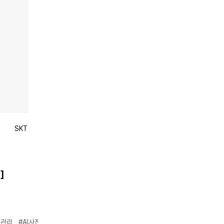
SKT
]
열관리
#AI사진편집
#스마트일정관리