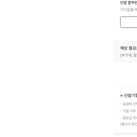
단말 할부
기기값을 
예상 월요
(부가세, 
※ 단말기
요금제 선
가입 이후
할부금 즉
(통신사 포