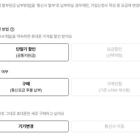
기 할부원금 납부방법]을 '통신사 할부'로 납부하실 경우에만, 가입신청서 작성 중 요금제 변
인 방법
24개월)을 약속하면 휴대폰 가격을 할인 받아요
단말기 할인
요금할인
(공통지원금)
(선택약정)
매 여부
구매
구매안함
(통신요금 후불 납부)
(기존 USIM 재사용)
번호 그대로 휴대폰만 새로 구매하고 싶어요
기기변경
통신사 이동