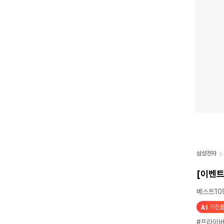
삼성전자
[이벤트
베스트109
가전플
#프라이