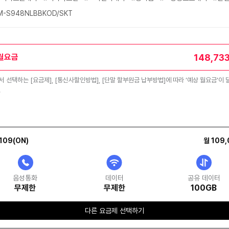
-S948NLBBKOD/SKT
148,73
월요금
 선택하는 [요금제], [통신사할인방법], [단말 할부원금 납부방법]에 따라 ‘예상 월요금'이 
.
09(ON)
월 109
음성통화
데이터
공유 데이터
무제한
무제한
100GB
다른 요금제 선택하기