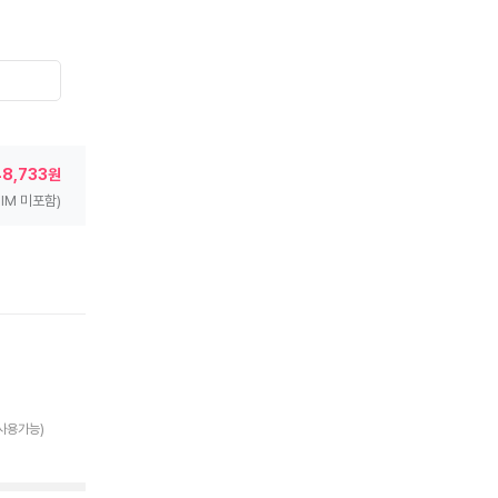
48,733원
SIM 미포함)
 사용가능)