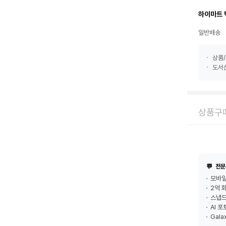
하이마트 
일반배송
상품/
도서산
상품구매
💬
전문
모바일
2억 
스냅드
AI 
Gala