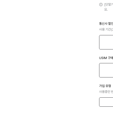
[단말
요.
통신사 할
사용 기간(
USIM 구
가입 유형
사용중인 