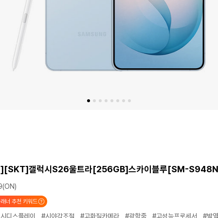
][SKT]갤럭시S26울트라[256GB]스카이블루[SM-S948N
(ON)
래너 추천 키워드
버시디스플레이
#시야각조절
#고화질카메라
#광학줌
#고성능프로세서
#발