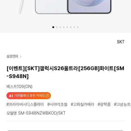
SKT
삼성전자
[이벤트][SKT]갤럭시S26울트라[256GB]화이트[SM
-S948N]
베스트109(ON)
가전플래너 추천 키워드
#프라이버시디스플레이
#시야각조절
#고화질카메라
#광학줌
#고성능프
모델명 SM-S948NZWBKOD/SKT