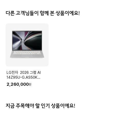
다른 고객님들이 함께 본 상품이에요!
LG전자 2026 그램 AI
14Z95U-G.AS50K
(Ryzen5
2,260,000
원
16GB(LPDDR5x) SSD
512GB+슬롯1
35.5cm(14.0) IPS Win11
실버)
지금 주목해야 할 인기 상품이에요!