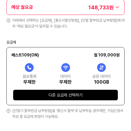
148,733원
예상 월요금
아래에서 선택하는 [요금제], [통신사할인방법], [단말 할부원금 납부방법]에 따
라 ‘예상 월요금'이 달라질 수 있습니다.
요금제
베스트109(ON)
월 109,000원
음성통화
데이터
공유 데이터
무제한
무제한
100GB
다른 요금제 선택하기
[단말기 할부원금 납부방법]을 '통신사 할부'로 납부하실 경우에만, 가입신청서
작성 중 요금제 변경이 가능해요.