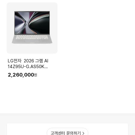
LG전자 2026 그램 AI
14Z95U-G.AS50K
(Ryzen5
2,260,000
원
16GB(LPDDR5x) SSD
512GB+슬롯1
35.5cm(14.0) IPS Win11
실버)
고객센터 문의하기