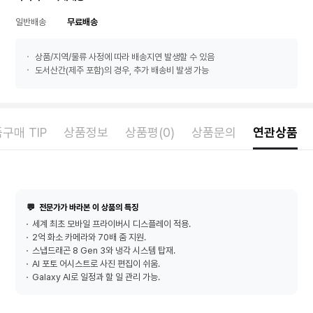
일반배송
무료배송
상품/지역/물류 사정에 따라 배송지연 발생할 수 있음
도서산간(제주 포함)의 경우, 추가 배송비 발생 가능
구매 TIP
상품정보
상품평(0)
상품문의
연관상품
💬
전문가가 바라본 이 상품의 특징
세계 최초 모바일 프라이버시 디스플레이 적용.
2억 화소 카메라와 70배 줌 지원.
스냅드래곤 8 Gen 3와 냉각 시스템 탑재.
AI 포토 어시스트로 사진 편집이 쉬움.
Galaxy AI로 일정과 할 일 관리 가능.