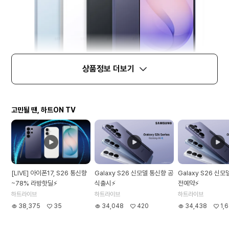
상품정보 더보기
고민될 땐, 하트ON TV
[LIVE] 아이폰17, S26 통신향
Galaxy S26 신모델 통신향 공
Galaxy S26 신
~78% 라방핫딜⚡
식출시⚡
전예약⚡
하트라이브
하트라이브
하트라이브
38,375
35
34,048
420
34,438
1,