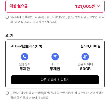
121,005원
예상 월요금
아래에서 선택하는 [요금제], [통신사할인방법], [단말 할부원금 납부방법]에 따
라 ‘예상 월요금'이 달라질 수 있습니다.
요금제
5GX프라임플러스(ON)
월 99,000원
음성통화
데이터
공유 데이터
무제한
무제한
80GB
다른 요금제 선택하기
[단말기 할부원금 납부방법]을 '통신사 할부'로 납부하실 경우에만, 가입신청서
작성 중 요금제 변경이 가능해요.