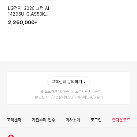
LG전자 2026 그램 AI
14Z95U-G.AS50K
(Ryzen5
2,260,000
원
16GB(LPDDR5x) SSD
512GB+슬롯1
35.5cm(14.0) IPS Win11
실버)
고객센터 문의하기
오프라인 매장/온라인 고객지원센터 문의
안심 케어/이전설치/B2B/하이메이드 A/S 문의
고객센터
가전수리 접수
회사소개
로그인
앱다운로드