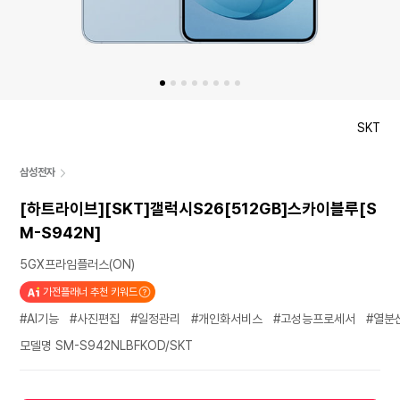
SKT
삼성전자
[하트라이브][SKT]갤럭시S26[512GB]스카이블루[S
M-S942N]
5GX프라임플러스(ON)
가전플래너 추천 키워드
#AI기능
#사진편집
#일정관리
#개인화서비스
#고성능프로세서
#열분
모델명 SM-S942NLBFKOD/SKT