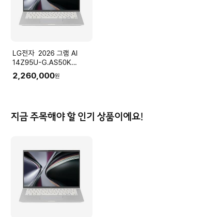
LG전자 2026 그램 AI
14Z95U-G.AS50K
(Ryzen5
2,260,000
원
16GB(LPDDR5x) SSD
512GB+슬롯1
35.5cm(14.0) IPS Win11
실버)
지금 주목해야 할 인기 상품이에요!