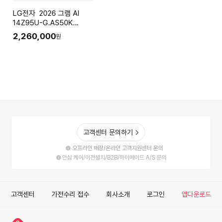
LG전자 2026 그램 AI
14Z95U-G.AS50K
(Ryzen5
2,260,000
원
16GB(LPDDR5x) SSD
512GB+슬롯1
35.5cm(14.0) IPS Win11
실버)
고객센터 문의하기
오프라인 매장/온라인 고객지원센터 문의
안심 케어/이전설치/B2B/하이메이드 A/S 문의
고객센터
가전수리 접수
회사소개
로그인
앱다운로드