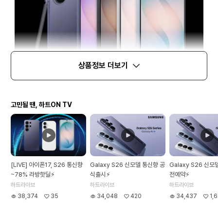
상품정보 더보기
고민될 땐, 하트ON TV
[LIVE] 아이폰17, S26 통신향
Galaxy S26 신모델 통신향 공
Galaxy S26 신
~78% 라방핫딜⚡
식출시⚡
전예약⚡
하트라이브
하트라이브
하트라이브
38,374
35
34,048
420
34,437
1,