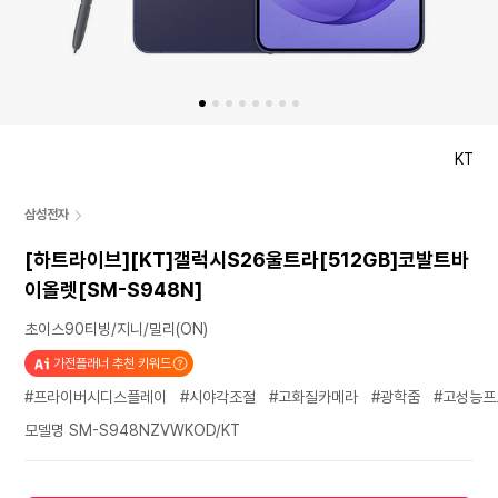
KT
삼성전자
[하트라이브][KT]갤럭시S26울트라[512GB]코발트바
이올렛[SM-S948N]
초이스90티빙/지니/밀리(ON)
가전플래너 추천 키워드
#프라이버시디스플레이
#시야각조절
#고화질카메라
#광학줌
#고성능프
모델명 SM-S948NZVWKOD/KT