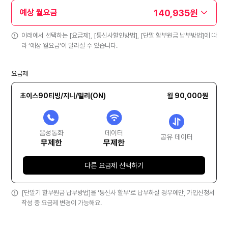
140,935원
예상 월요금
아래에서 선택하는 [요금제], [통신사할인방법], [단말 할부원금 납부방법]에 따
라 ‘예상 월요금'이 달라질 수 있습니다.
요금제
초이스90티빙/지니/밀리(ON)
월 90,000원
음성통화
데이터
공유 데이터
무제한
무제한
다른 요금제 선택하기
[단말기 할부원금 납부방법]을 '통신사 할부'로 납부하실 경우에만, 가입신청서
작성 중 요금제 변경이 가능해요.