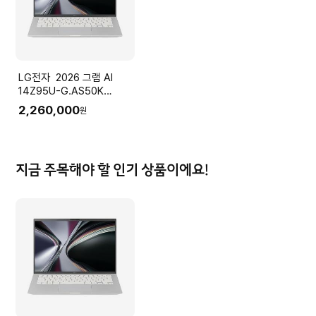
LG전자 2026 그램 AI
14Z95U-G.AS50K
(Ryzen5
2,260,000
원
16GB(LPDDR5x) SSD
512GB+슬롯1
35.5cm(14.0) IPS Win11
실버)
지금 주목해야 할 인기 상품이에요!