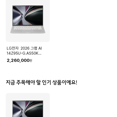
LG전자 2026 그램 AI
14Z95U-G.AS50K
(Ryzen5
2,260,000
원
16GB(LPDDR5x) SSD
512GB+슬롯1
35.5cm(14.0) IPS Win11
실버)
지금 주목해야 할 인기 상품이에요!