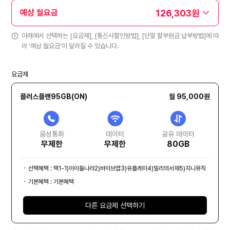
126,303원
예상 월요금
아래에서 선택하는 [요금제], [통신사할인방법], [단말 할부원금 납부방법]에 따
라 ‘예상 월요금'이 달라질 수 있습니다.
요금제
플러스플랜95GB(ON)
월 95,000원
음성통화
데이터
공유 데이터
무제한
무제한
80GB
선택혜택 : 택1-1)아이들나라2)바이브앱3)유플레이4)밀리의서재5)지니뮤직
기본혜택 : 기본혜택
다른 요금제 선택하기