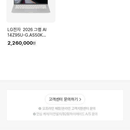
LG전자 2026 그램 AI
14Z95U-G.AS50K
(Ryzen5
2,260,000
원
16GB(LPDDR5x) SSD
512GB+슬롯1
35.5cm(14.0) IPS Win11
실버)
고객센터 문의하기
오프라인 매장/온라인 고객지원센터 문의
안심 케어/이전설치/B2B/하이메이드 A/S 문의