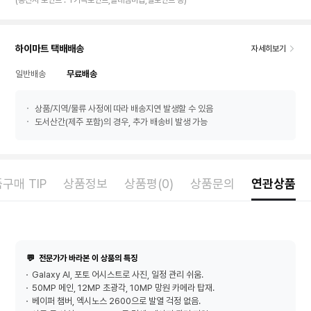
(통신사 포인트 : T가족포인트,올레멤버십,별포인트 등)
하이마트 택배배송
자세히보기
일반배송
무료배송
상품/지역/물류 사정에 따라 배송지연 발생할 수 있음
도서산간(제주 포함)의 경우, 추가 배송비 발생 가능
구매 TIP
상품정보
상품평(0)
상품문의
연관상품
💬
전문가가 바라본 이 상품의 특징
Galaxy AI, 포토 어시스트로 사진, 일정 관리 쉬움.
50MP 메인, 12MP 초광각, 10MP 망원 카메라 탑재.
베이퍼 챔버, 엑시노스 2600으로 발열 걱정 없음.