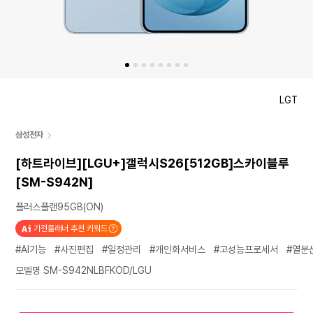
LGT
삼성전자
[하트라이브][LGU+]갤럭시S26[512GB]스카이블루
[SM-S942N]
플러스플랜95GB(ON)
가전플래너 추천 키워드
#AI기능
#사진편집
#일정관리
#개인화서비스
#고성능프로세서
#열분
모델명 SM-S942NLBFKOD/LGU