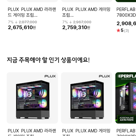
PLUX PLUX AMD 라라랜
PLUX PLUX AMD 게이밍
PERFLAB 라이
드 게이밍 조립
조립
7800X3D
PC(7800X3D/9070XT/32G/1TB)
PC(7800X3D/5070/32G/2TB)
12GB 32
7
% ↓
2,877,000
7
% ↓
2,967,000
2,908,
조립식컴퓨터
조립식컴퓨터
퓨터 데스크
2,675,610
2,759,310
원
원
별
5
(3)
점
지금 주목해야 할 인기 상품이에요!
PLUX PLUX AMD 라라랜
PLUX PLUX AMD 게이밍
PERFLAB 라이