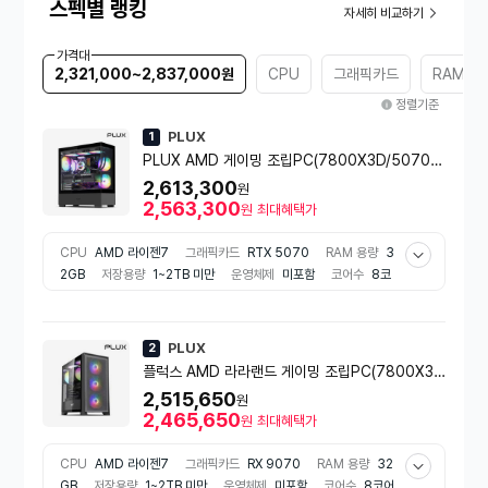
스펙별 랭킹
자세히 비교하기
가격대
2,321,000~2,837,000원
CPU
그래픽카드
RAM 용
정렬기준
PLUX
1
PLUX AMD 게이밍 조립PC(7800X3D/5070/3
2G/1TB)
2,613,300
원
2,563,300
원
최대혜택가
CPU
AMD 라이젠7
그래픽카드
RTX 5070
RAM 용량
3
2GB
저장용량
1~2TB 미만
운영체제
미포함
코어수
8코
어
기본클럭
4.0~5.0GHz 미만
최대클럭
5.0GHz 이상~
내장그래픽
탑재
AMD 칩셋
B650
저장장치
SSD(NVMe)
크기
미들타워
쿨링팬 개수
3개
파워규격
ATX파워
정격출
PLUX
2
력
700~800W미만
플럭스 AMD 라라랜드 게이밍 조립PC(7800X3
D/9070/32G/1TB) 조립식컴퓨터
2,515,650
원
2,465,650
원
최대혜택가
CPU
AMD 라이젠7
그래픽카드
RX 9070
RAM 용량
32
GB
저장용량
1~2TB 미만
운영체제
미포함
코어수
8코어