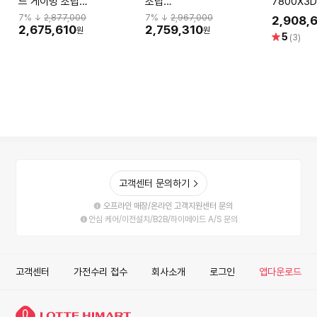
드 게이밍 조립
조립
7800X3D
PC(7800X3D/9070XT/32G/1TB)
PC(7800X3D/5070/32G/2TB)
12GB 32
7
% ↓
2,877,000
7
% ↓
2,967,000
2,908,
조립식컴퓨터
조립식컴퓨터
퓨터 데스크
2,675,610
2,759,310
원
원
별
5
(3)
점
고객센터 문의하기
오프라인 매장/온라인 고객지원센터 문의
안심 케어/이전설치/B2B/하이메이드 A/S 문의
고객센터
가전수리 접수
회사소개
로그인
앱다운로드