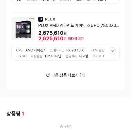
CPU 코드명
라파엘
기본클럭
4.0~5.0GHz 미만
최대클럭
5.0GHz 이상~
내장그래픽
탑재
저장용량
1~1.5TB 미만
메모리종류
DDR5
메모리 종류
GDDR6
메모리용량
16GB
PLUX
3
저장장치
SSD(NVMe)
NAND 타입
TLC
크기
미들타워
PLUX AMD 라라랜드 게이밍 조립PC(7800X3
쿨링팬 개수
4개
파워규격
ATX파워
정격출력
800~900W
D/9070XT/32G/1TB) 조립식컴퓨터
2,675,610
원
미만
2,625,610
원
최대혜택가
CPU
AMD 라이젠7
그래픽카드
RX 9070 XT
RAM 용량
32GB
저장용량
1~2TB 미만
운영체제
미포함
코어수
8
코어
CPU 코드명
라파엘
기본클럭
4.0~5.0GHz 미만
최
대클럭
5.0GHz 이상~
내장그래픽
탑재
메모리종류
DDR5
RAM 슬롯 수
슬롯2개
메모리 종류
GDDR6
메모리용량
16
다음 상품 더보기
1
/3
GB
저장장치
SSD(NVMe)
크기
미들타워
쿨링팬 개수
3
개
파워규격
ATX파워
정격출력
800~900W미만
파워 인
증정보
80 PLUS Bronze
색상
블랙 계열
인텔/AMD 칩셋
AMD B850
상품평
1
총 평점