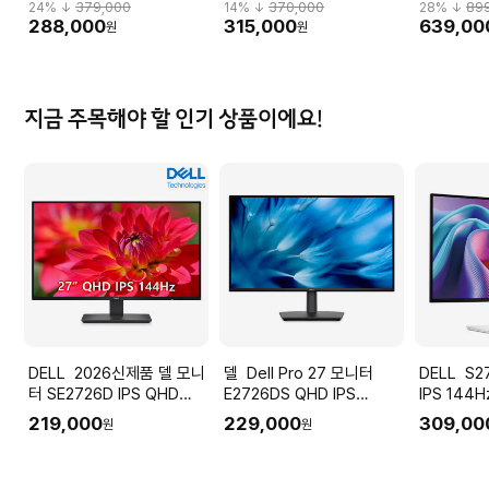
HDR 무결점 Q32G3_H
M32U_H
24
% ↓
379,000
14
% ↓
370,000
28
% ↓
89
288,000
315,000
639,00
원
원
지금 주목해야 할 인기 상품이에요!
DELL 2026신제품 델 모니
델 Dell Pro 27 모니터
DELL S2725DSM QHD
터 SE2726D IPS QHD
E2726DS QHD IPS
IPS 144H
144Hz 사무용 가정용 업무
100Hz 스피커 사무용 가정
피벗 모니
219,000
229,000
309,00
원
원
용
용 업무