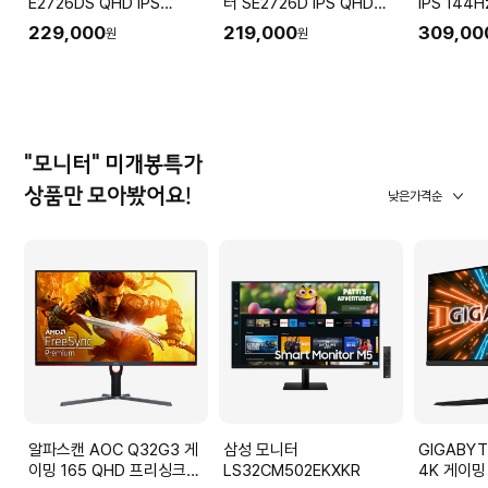
E2726DS QHD IPS
터 SE2726D IPS QHD
IPS 144H
100Hz 스피커 사무용 가정
144Hz 사무용 가정용 업무
피벗 모니
229,000
219,000
309,00
원
원
용 업무
용
"모니터" 미개봉특가
상품만 모아봤어요!
낮은가격순
알파스캔 AOC Q32G3 게
삼성 모니터
GIGABYT
이밍 165 QHD 프리싱크
LS32CM502EKXKR
4K 게이밍