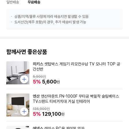
일반배송
무료배송
상품/지역/물류 사정에 따라 배송지연 발생할 수 있음
도서산간(제주 포함)의 경우, 추가 배송비 발생 가능
함께사면 좋은상품
히키스
셋탑박스 게임기 리모컨수납 TV 모니터 TOP 공
간선반
5,900
원
5%
5,600
원
엔산
엔산마운트 FN-1000F 무타공 벽밀착 슬림베이스
TV스탠드 티비거치대 거실 인테리어
135,900
원
5%
129,100
원
에넥스
레이스 PC용 게이밍 의자