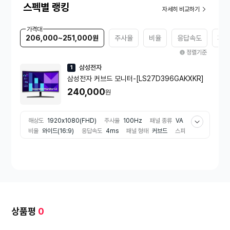
스펙별 랭킹
자세히 비교하기
가격대
206,000~251,000원
주사율
비율
응답속도
패널
정렬기준
삼성전자
1
삼성전자 커브드 모니터-[LS27D396GAKXKR]
240,000
원
해상도
1920x1080(FHD)
주사율
100Hz
패널 종류
VA
비율
와이드(16:9)
응답속도
4ms
패널 형태
커브드
스피
커출력
1W
상품평
0