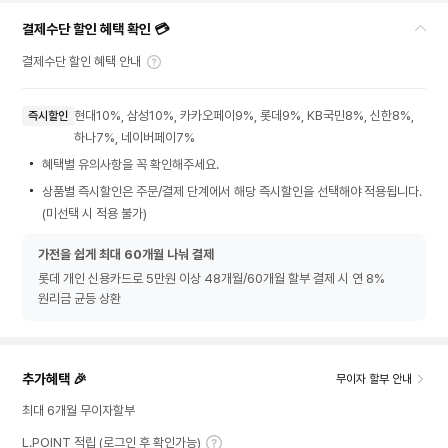
결제수단 할인 혜택 확인 💳
결제수단 할인 혜택 안내
현대10%, 삼성10%, 카카오페이9%, 롯데9%, KB국민8%, 신한8%,
즉시할인
하나7%, 네이버페이7%
혜택별 유의사항을 꼭 확인해주세요.
상품별 즉시할인은 주문/결제 단계에서 해당 즉시할인을 선택해야 적용됩니다.
(미선택 시 적용 불가)
가전을 쉽게 최대 60개월 나눠 결제
롯데 개인 신용카드로 5만원 이상 48개월/60개월 할부 결제 시 연 8%
원리금 균등 상환
추가혜택 🎉
무이자 할부 안내
최대 6개월 무이자할부
L.POINT 적립 (로그인 후 확인가능)