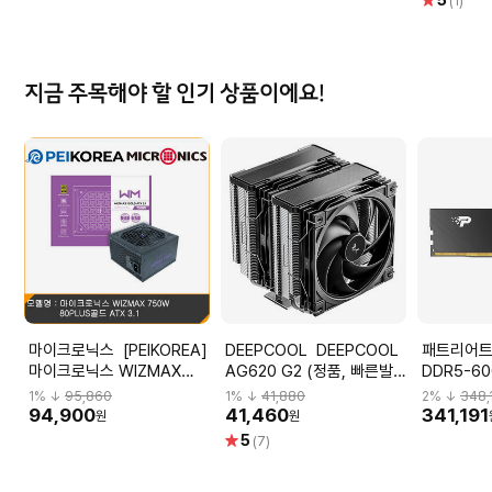
5
(1)
점
지금 주목해야 할 인기 상품이에요!
마이크로닉스 [PEIKOREA]
DEEPCOOL DEEPCOOL
패트리어트 PATRI
마이크로닉스 WIZMAX
AG620 G2 (정품, 빠른발
DDR5-60
750W 80PLUS골드 ATX
송)
SIGNATU
1
% ↓
95,860
1
% ↓
41,880
2
% ↓
348,
3.1
EVO 블랙
94,900
41,460
341,191
원
원
별
5
(7)
점