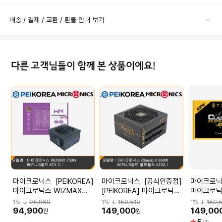
배송 / 결제 / 교환 / 환불 안내 보기
다른 고객님들이 함께 본 상품이에요!
마이크로닉스 [PEIKOREA]
마이크로닉스 [공식인증점]
마이크로닉스 (공식
마이크로닉스 WIZMAX
[PEIKOREA] 마이크로닉스
마이크로닉스 
750W 80PLUS골드 ATX
Classic II 850W 80PLUS
850W 8
1
% ↓
95,860
1
% ↓
150,510
1
% ↓
150,
3.1
골드 풀모듈러 ATX3.1
듈러 ATX
94,900
149,000
149,00
원
원
(블랙)
별