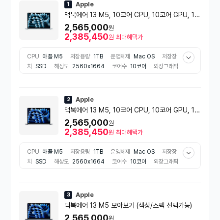
Apple
1
맥북에어 13 M5, 10코어 CPU, 10코어 GPU, 16
GB RAM, 1TB SSD - 스카이 블루 [MDHJ4KH/
2,565,000
원
A]
2,385,450
원
최대혜택가
CPU
애플 M5
저장용량
1TB
운영체제
Mac OS
저장장
치
SSD
해상도
2560x1664
코어수
10코어
외장그래픽
장착여부
미장착
배터리 용량
53.8Wh
비율
와이드(16:10)
무게
1.23kg
색상
블루 계열
추천용도
그래픽작업용
RAM
용량
16GB
Apple
2
맥북에어 13 M5, 10코어 CPU, 10코어 GPU, 16
GB RAM, 1TB SSD - 미드나이트 [MDHF4KH/
2,565,000
원
A]
2,385,450
원
최대혜택가
CPU
애플 M5
저장용량
1TB
운영체제
Mac OS
저장장
치
SSD
해상도
2560x1664
코어수
10코어
외장그래픽
장착여부
미장착
배터리 용량
53.8Wh
비율
와이드(16:10)
무게
1.23kg
색상
블랙 계열
추천용도
그래픽작업용
RAM
용량
16GB
Apple
3
맥북에어 13 M5 모아보기 (색상/스펙 선택가능)
2,565,000
원