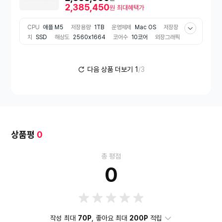
2,385,450
원
최대혜택가
CPU
애플 M5
저장용량
1TB
운영체제
Mac OS
저장장
치
SSD
해상도
2560x1664
코어수
10코어
외장그래픽
장착여부
미장착
배터리 용량
53.8Wh
비율
와이드(16:10)
무게
1.23kg
색상
블랙 계열
추천용도
그래픽작업용
RAM
용량
16GB
다음 상품 더보기
1
/3
상품평
0
총 평점
0
작성 최대
70P
, 좋아요 최대
200P
적립