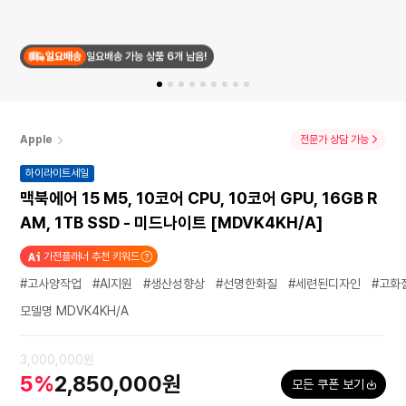
일요배송
일요배송 가능 상품
6
개 남음!
일요배송
토요일 19시까지 결제 시 일요일 도착
Apple
전문가 상담 가능
하이라이트세일
맥북에어 15 M5, 10코어 CPU, 10코어 GPU, 16GB R
AM, 1TB SSD - 미드나이트 [MDVK4KH/A]
가전플래너 추천 키워드
#고사양작업
#AI지원
#생산성향상
#선명한화질
#세련된디자인
#고화
모델명 MDVK4KH/A
3,000,000원
5%
2,850,000원
모든 쿠폰 보기