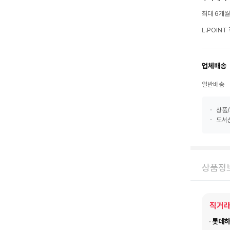
최대 6개
L.POIN
업체배송
일반배송
상품/
도서산
상품정
직거래
롯데하이