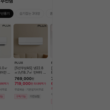
 추천템
/선풍기
습기잡는 3대장
홈캉스 추천템
NEW
NEW
PLUX
PLUX
PLUX
6.0㎡
[5년무상AS] 냉22.8
[5년무상AS] 냉방 22.
[5년무상AS] 냉방
어컨 P
㎡/난18.7㎡ 인버터 벽
8㎡ 1등급 인버터 벽걸
7㎡ 인버터 벽걸
5CHWH
걸이 냉난방기 PLX-HA
이 에어컨 PLX-RAC07
컨 PLX-RAC0
769,000
749,000
499,000
원
원
원
 포함]
C0725CHWH [전국
AG1WH [전국기본설치
WH [전국기본
719,000
699,000
464,070
대혜택가
원
최대혜택가
원
원
기본설치비 포함] 에어
비 포함]
함]
최대혜택가
비무료
무료배송
기본설치비무료
무료배송
기본설치
컨
무료배송
기본설치비무료
가능
구독가능
가전보험
구독가능
가전
구독가능
가전보험