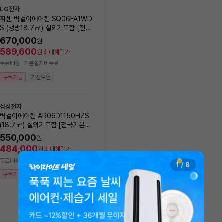
LG전자
휘센 벽걸이에어컨 SQ06FA1WD
LG전자
S (냉방18.7㎡) 실외기포함 [전국
기본설치비 포함]
[에너지효율1등급] LG 25년
670,000
원
센 제습기 20L DQ205P
589,600
원
최대혜택가
10
%
599,000
원
무료배송
기본설치비무료
527,120
원
최대혜택가
구독가능
가전보험
무료배송
17시까지 결제 시, 내일(토) 8/8 
능
삼성전자
구독가능
가전보험
벽걸이에어컨 AR06D1150HZS
(18.7㎡) 실외기포함 [전국기본설
치비 포함]
550,000
원
LG전자
NEW
484,000
원
최대혜택가
오브제 컬렉션 칸 2in1 에어컨
8GK1HL2 (일반배관) [냉방 
무료배송
기본설치비무료
1
/
8
㎥+18.7㎥] 실외기포함 [
1,990,000
원
구독가능
가전보험
비동일]
푹푹 찌는 요즘 날씨
1,751,200
원
최대혜택가
에어컨·제습기 세일
무료배송
기본설치비무료
구독가능
카드 ~12%할인 + 36개월 무이자
에