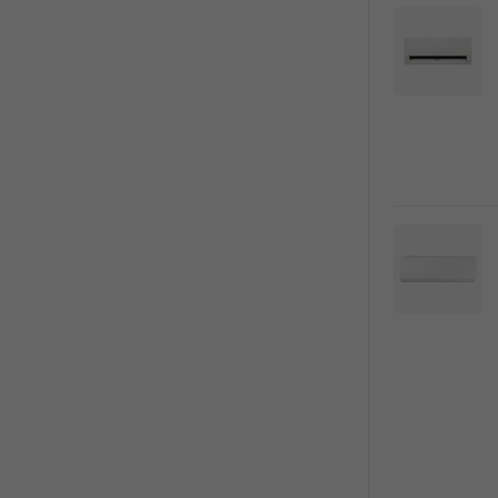
오래된 세탁기
분해청소로 새 것처럼!
에어컨/세탁기 청소 최대 18%