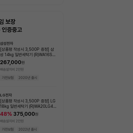
임 보장
는 인증중고
상
삼성전자
LG전자
품
[상품평 작성시 3,500P 증정] 삼
[상품평 작성시 3,500P 증정
목
성 14kg 일반세탁기 (R)WA16SS
19kg 일반세탁기 (R)WA20
록
6N_00001
_00003
267,000
45
%
405,000
원
원
배송설치비 2만원
배송설치비 2만원
가전보험
2020년 출시
가전보험
2023년 출시
LG전자
LG전자
[상품평 작성시 3,500P 증정] LG
[상품평 작성시 3,500P 증정
18kg 일반세탁기 (R)WA20LG4G
15kg 일반세탁기 (R)WA16
_00001
00002
48
%
375,000
408,000
원
원
배송설치비 2만원
배송설치비 2만원
가전보험
2022년 출시
가전보험
2025년 출시