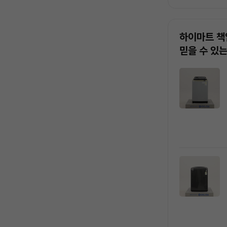
하이마트 책
믿을 수 있
상
품
목
록