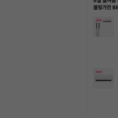
8월 올여름
쿨링가전 B
상
NEW
품
목
록
NEW