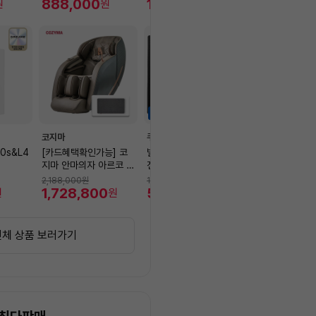
비 포함]
888,000
회전/8단풍속/9시간타
174,660
(DDR5) SSD 
1,251,40
원
원
원
이머]
+슬롯1 39.6cm(
IPS Win11 타
하이라이트세일
하이라이트세일
코지마
쿠쿠
LG전자
10s&L4
[카드혜택확인가능] 코
빌트인 3구 하이브리드
125cm LG 전
지마 안마의자 아르코 C
전기레인지 CIHR-FL3
HD 50UR342
MC-A250 + 포토리뷰
06FB
(설치유형 선택가
2,188,000
원
1,290,000
원
640,000
원
목온열기(~8/9)
1,728,800
521,860
551,200
원
원
원
전체 상품 보러가기