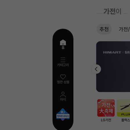
추천
가전
추
홈
천
카테고리
찜한 상품
마이
AI
검
색
LG가전
플럭