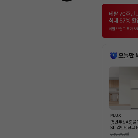
오늘만 
상
품
목
록
PLUX
[5년무상AS]플
8L 일반냉장고 P
528BG [528
649,000
원