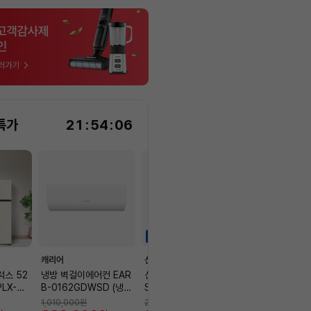
특가
21
:
54
:
04
하이라이트세일
하이라이트세일
캐리어
신일
LG전자
럭스 52
냉방 벽걸이에어컨 EAR
신일 1구 BLDC 냉풍기
(재고보유) 202
LX-RF
B-0162GDWSD (냉방
SIF-SF10P [8L물통/냉
북 15U50U-G
L,베이지]
52.8㎡) [전국기본설치
매팩/자연기화필터/좌우
K (INTEL Ultr
1,010,000
원
239,000
원
1,360,000
원