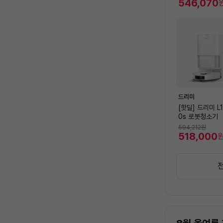
546,070
드리미
[핫딜] 드리미 L
0s 로봇청소기
594,212
원
518,000