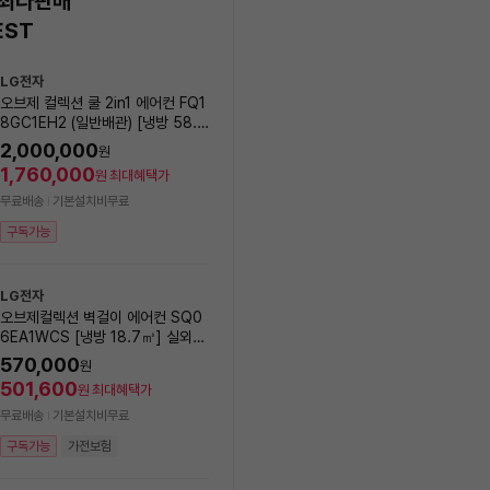
 최다판매
EST
상
LG전자
삼성전자
품
오브제 컬렉션 쿨 2in1 에어컨 FQ1
Q9000 (일반배관) 스탠드
목
8GC1EH2 (일반배관) [냉방 58.5
AF60F17D11BS (냉방 56
록
㎥+ 18.7㎥] 실외기포함 [전국설
실외기포함 [전국기본설치비 
2,000,000
1,401,000
원
원
치비동일]
1,760,000
1,232,880
원
최대혜택가
원
최대혜택가
무료배송
기본설치비무료
무료배송
기본설치비무료
구독가능
구독가능
가전보험
LG전자
LG전자
오브제컬렉션 벽걸이 에어컨 SQ0
[에너지효율1등급] LG전자 
6EA1WCS [냉방 18.7㎥] 실외기
브제컬렉션 제습기 18L DQ
포함 [전국설치비동일]
EGA
570,000
20
%
569,000
원
원
501,600
500,720
원
최대혜택가
원
최대혜택가
무료배송
기본설치비무료
무료배송
17시까지 결제 시, 내일(토) 8/8 
구독가능
가전보험
능
구독가능
가전보험