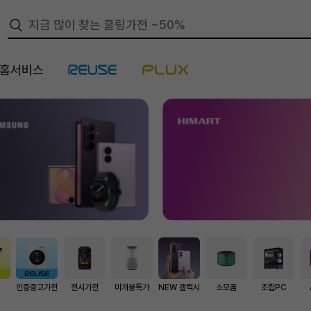
/홈서비스
스
인증중고가전
전시가전
미개봉특가
NEW 갤럭시
소모품
조립PC