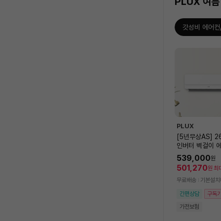
PLUX 여름
갓성비 에어컨
상
품
목
록
PLUX
[5년무상AS] 2
인버터 벽걸이 에
LX-RAC082
539,000
원
[전국기본설치비
501,270
원
최
무료배송
기본설치
간편상담
구독
가전보험