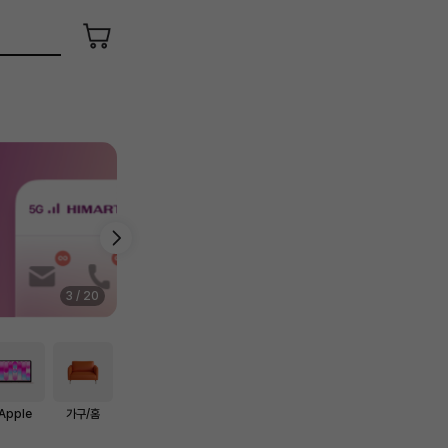
장
바
구
니
4
/
20
Apple
가구/홈