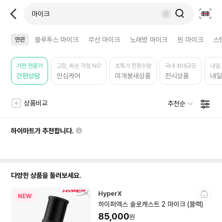
바
뒤
내
코
로
용
드
가
지
블루투스 마이크
무선 마이크
노래방 마이크
핀 마이크
스
연관
검
기
우
색
상
기
품
가전 전문가
고장, 파손 걱정 NO
초특가 한정수량
국내 최대규모
내일
유
간편상담
안심케어
미개봉새상품
전시상품
내일
형
미
니
선
상품비교
추천순
필
상
상
택
터
품
품
한
개
필
상
하이마트가 추천합니다.
수
툴
터
품
및
팁
더
상
정
정
아
보
품
렬
렬
이
기
목
순
필
콘
록
다양한 상품을 둘러보세요.
터
상
HyperX
NEW
품
하이퍼엑스 솔로캐스트 2 마이크 (블랙)
목
85,000
원
록