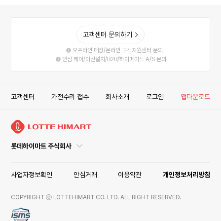
고객센터 문의하기
오프라인 매장/온라인 고객지원센터 문의
안심 케어/이전설치/B2B/하이메이드 A/S 문의
고객센터
가전수리 접수
회사소개
로그인
앱다운로드
LOTTE
HIMART
로
정
롯데하이마트 주식회사
고
보
열
고
사업자정보확인
안심거래
이용약관
개인정보처리방침
닫
기
COPYRIGHT ⓒ LOTTEHIMART CO. LTD. ALL RIGHT RESERVED.
버
튼
ISMS