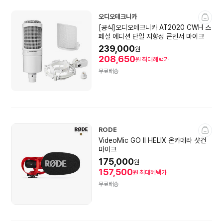
오디오테크니카
[공식]오디오테크니카 AT2020 CWH 스
페셜 에디션 단일 지향성 콘덴서 마이크
239,000
원
208,650
원
최대혜택가
무료배송
RODE
VideoMic GO II HELIX 온카메라 샷건
마이크
175,000
원
157,500
원
최대혜택가
무료배송