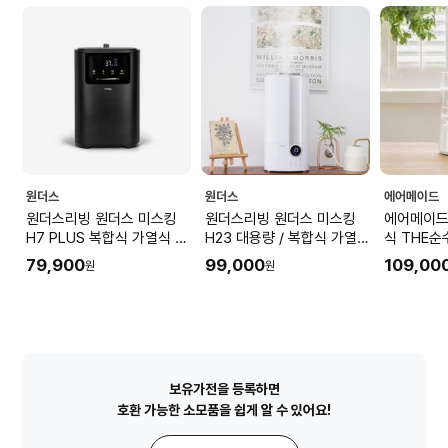
원더스
원더스
에어메이드
원더스리빙 원더스 미스킹
원더스리빙 원더스 미스킹
에어메이드
H7 PLUS 복합식 가열식 가
H23 대용량 / 복합식 가열식
식 THE순
습기
가습기 / 10L / UV-C살균
AMH-70
79,900
99,000
109,00
원
원
보유가전을 등록하면
호환 가능한 소모품을 쉽게 알 수 있어요!