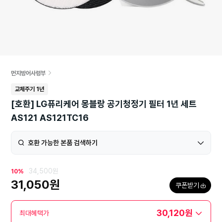
먼지방어사령부
교체주기 1년
[호환] LG퓨리케어 몽블랑 공기청정기 필터 1년 세트
AS121 AS121TC16
호환 가능한 본품 검색하기
34,500원
10%
31,050원
쿠폰받기
30,120원
최대혜택가