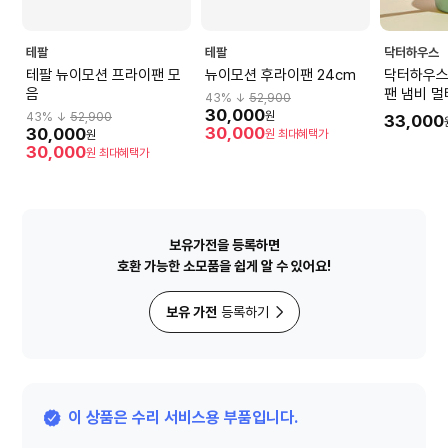
테팔
테팔
닥터하우스
테팔 뉴이모션 프라이팬 모
뉴이모션 후라이팬 24cm
닥터하우스
음
팬 냄비 멀
43
% ↓
52,900
30,000
원
43
% ↓
52,900
33,000
30,000
30,000
원
최대혜택가
원
30,000
원
최대혜택가
보유가전을 등록하면
호환 가능한 소모품을 쉽게 알 수 있어요!
보유 가전
등록하기
이 상품은 수리 서비스용 부품입니다.