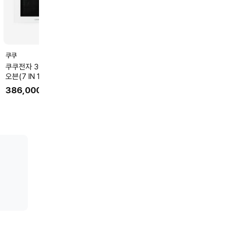
쿠쿠
LG전자
쿠쿠
쿠쿠전자 30리터 멀티광파
LG 광파오븐 빌트인 38L
쿠쿠 직화스팀오븐
오븐(7 IN 1) CMW-
MZ385EBTA
팀, IoT기능탑제
C3020OEGW
MOT2510TW
11
% ↓
510,000
386,000
689,500
원
원
453,900
원
453,900
원
최대혜택가