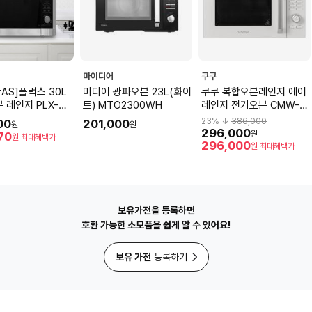
마이디어
쿠쿠
AS]플럭스 30L
미디어 광파오븐 23L(화이
쿠쿠 복합오븐레인지 에어
 레인지 PLX-
트) MTO2300WH
레인지 전기오븐 CMW-
4ELBK
KO2510EW (25L, 그레이
23
% ↓
386,000
00
201,000
원
원
스화이트)
296,000
원
70
원
최대혜택가
296,000
원
최대혜택가
보유가전을 등록하면
호환 가능한 소모품을 쉽게 알 수 있어요!
보유 가전
등록하기